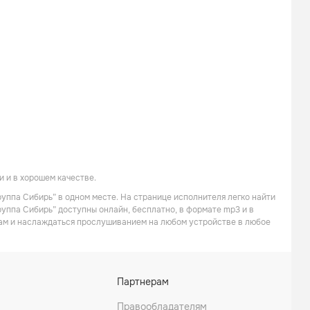
 и в хорошем качестве.
руппа Сибирь” в одном месте. На странице исполнителя легко найти
руппа Сибирь” доступны онлайн, бесплатно, в формате mp3 и в
кам и наслаждаться прослушиванием на любом устройстве в любое
Партнерам
Правообладателям