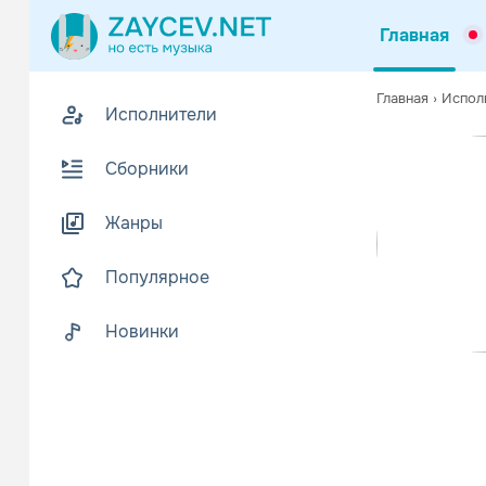
Главная
Похожие
Главная
›
Испол
Исполнители
Z
В
Сборники
Жанры
Популярное
Новинки
Бутыр
Шанс