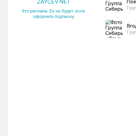
Поп
Пое
Гру
Яго
Гру
Владимир 
Шанс