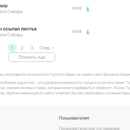
После просмотра Вы сможете скачать 3 файла без
лыш
дополнительной рекламы!
03:42
ппа Сибирь
н осыпал листья
04:25
ппа Сибирь
1
2
3
След. >
Показать еще
у популярного исполнителя Группа Сибирь на нашем сайте без регистрации
атформа zaycev.net - это удобная возможность слушать и скачать треки “Г
ни, свежие релизы и треки, которые хочется добавить в плейлист. Песни “Г
ве. Удобная навигация по сайту помогает быстро переходить к нужным тре
Пользователям
Пользовательское соглашение