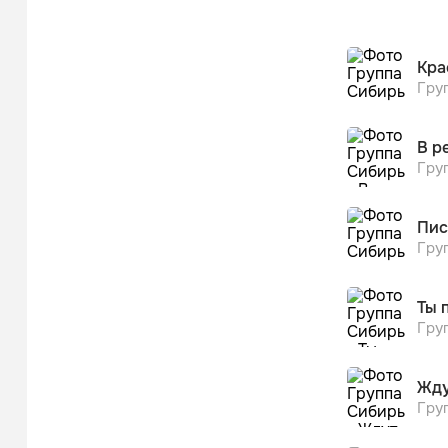
Стас Мих
Шанс
Кра
Гру
В р
Гру
Пис
Гру
Ты 
Гру
Жду
Гру