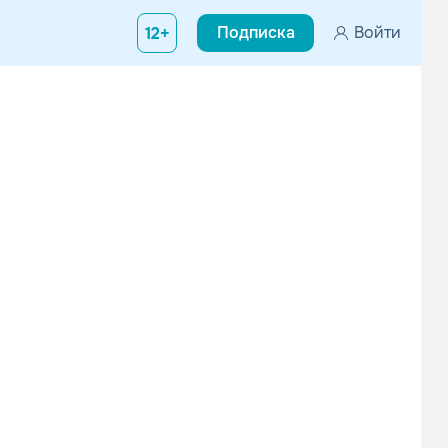
Подписка
Войти
12+
БумеR
Вячеслав Мясников
Поп
Поп