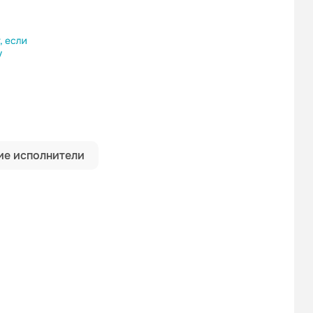
ылку
е исполнители
Геннадий Жаров
Попутчик