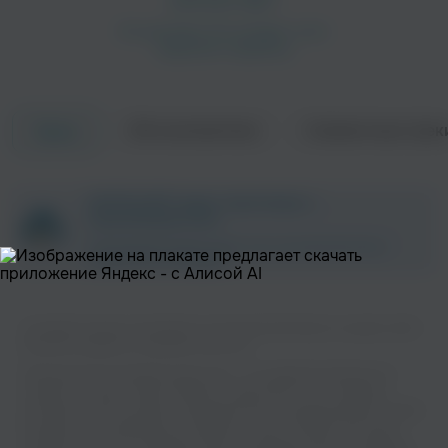
Об исполнителе
Совместные трек
Треки
L'Entourloop
Monkey Marc
ZAYCEV.NET ведет переговоры с
Рэп
правообладателем.
В ближайшее время треки этого исполнителя могут
появиться на площадке.
Слушайте музыку популярного исполнителя Disrupt на нашем сайте
без регистрации и в хорошем качестве.
Музыкальная платформа zaycev.net - это удобная возможность
слушать и скачать треки “Disrupt” в одном месте. На странице
Kiki Hitomi
John Frum
исполнителя легко найти популярные песни, свежие релизы и треки,
Электроника
которые хочется добавить в плейлист. Песни “Disrupt” доступны
онлайн, бесплатно, в формате mp3 и в хорошем качестве. Удобная