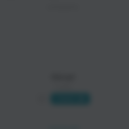
ZAYCEV.NET ведет переговоры с правообладател
ИСПОЛНИТЕЛЬ
Биография
В ближайшее время треки этого исполнителя могут появит
На странице находятся два разных исполнителя: американск
1) Группа Disrupt, игравшая крастграйнд, была основана ле
Читать еще
Brother Culture
Anti Cimex
Регги
Disrupt
0 треков
Слушать
The Disciples
Rootah
Регги