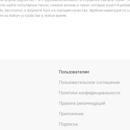
атформа zaycev.net - это удобная возможность слушать и скачать треки “Far
Техно
Рэп
гко найти популярные песни, свежие релизы и треки, которые хочется добавит
н, бесплатно, в формате mp3 и в хорошем качестве. Удобная навигация по 
м на любом устройстве в любое время.
 Тачку
ШАСТУН
Razus
Пользователям
Электроника
Фонк
Пользовательское соглашение
Политика конфиденциальности
Правила рекомендаций
Приложение
Подписка