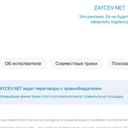
Копировать сс
Об исполнителе
Совместные треки
Похожи
AYCEV.NET ведет переговоры с правообладателем.
 ближайшее время треки этого исполнителя могут появиться на площадке.
 вы можете бесплатно наслаждаться музыкой вашего любимого исполнителя F
а
Оксана Почепа (Акула)
5sta Family