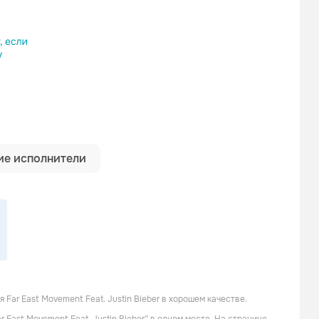
ылку
е исполнители
ar East Movement Feat. Justin Bieber в хорошем качестве.
Qwizar Wols
Элджей