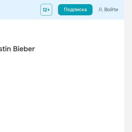
Подписка
Войти
12+
tin Bieber
ийся в городе Лос-Анджелес, Калифорния. Группа сформировалась
NO4X
Вирус
Техно
Танцевальная