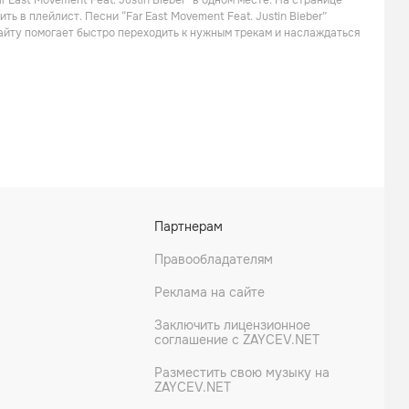
 East Movement Feat. Justin Bieber” в одном месте. На странице
Лаунж
Рэп
ь в плейлист. Песни “Far East Movement Feat. Justin Bieber”
сайту помогает быстро переходить к нужным трекам и наслаждаться
Igor Pumphonia
Incode
Партнерам
Поп
Инди-музыка
Правообладателям
Реклама на сайте
Заключить лицензионное
соглашение с ZAYCEV.NET
Разместить свою музыку на
ZAYCEV.NET