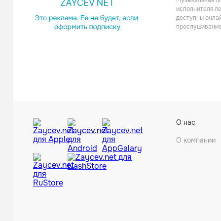
Музыкальная пл
Рэп
исполнителя ле
доступны онлай
прослушивание
Музыка В
О нас
Хаус
О компании