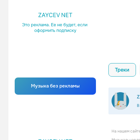
Треки
Музыка без рекламы
Z
В
На нашем сайте
Баст