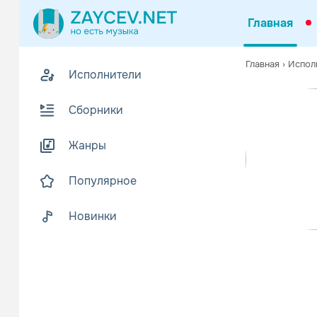
Главная
Похожие
Главная
›
Испол
Исполнители
Z
Биогр
В
Сборники
Far East Mo
Читать еще
Жанры
Популярное
Новинки
Various A
Поп