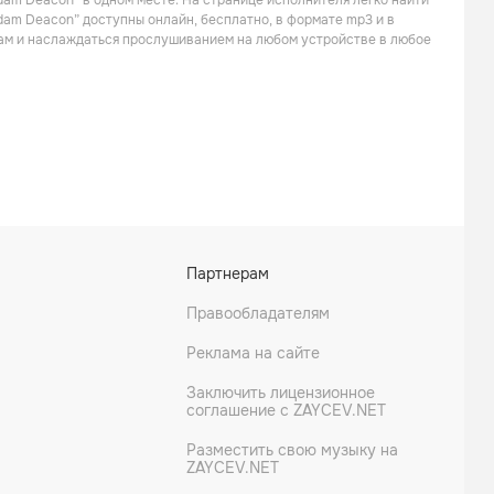
dam Deacon” в одном месте. На странице исполнителя легко найти
Альтернатива
Adam Deacon” доступны онлайн, бесплатно, в формате mp3 и в
кам и наслаждаться прослушиванием на любом устройстве в любое
K Koke
Maxsta
Партнерам
Танцевальная
Правообладателям
Реклама на сайте
Заключить лицензионное
соглашение с ZAYCEV.NET
Разместить свою музыку на
ZAYCEV.NET