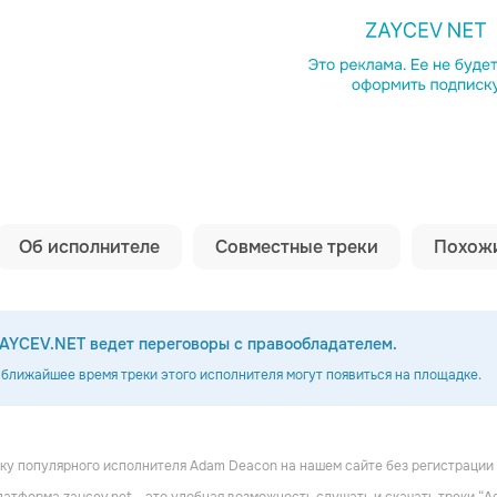
Копировать сс
Об исполнителе
Совместные треки
Похожи
AYCEV.NET ведет переговоры с правообладателем.
 ближайшее время треки этого исполнителя могут появиться на площадке.
у популярного исполнителя Adam Deacon на нашем сайте без регистрации 
ks
Big Narstie
Mic Righteous