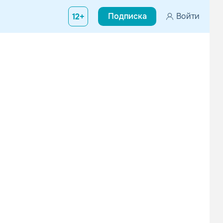
Подписка
Войти
12+
 музыкант из Хакни, Ист-Лондон, который выделился в кинематогр
Splinta
ZEO