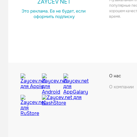
Музыкальная пл
Рэп
популярные пес
хорошем качест
время.
Jamm
О нас
Электро
О компании