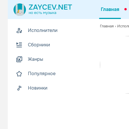
Главная
Похожие
Главная
›
Испол
Исполнители
Z
Биогр
В
Сборники
Адам Дикон 
Читать еще
Жанры
Популярное
Новинки
Kan
Поп