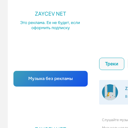
Треки
Музыка без рекламы
Z
В
Слушайте музык
Squee