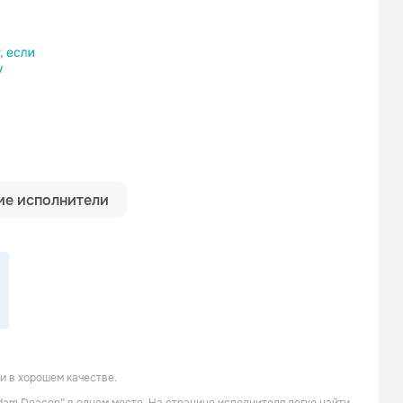
ылку
е исполнители
и в хорошем качестве.
Devilman
Black The Ripper