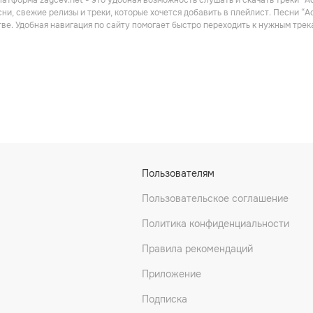
атформа zaycev.net - это удобная возможность слушать и скачать треки “A
Рэп
ни, свежие релизы и треки, которые хочется добавить в плейлист. Песни “
ве. Удобная навигация по сайту помогает быстро переходить к нужным тре
er
Benny Banks
English Frank
Пользователям
ника
Саундтреки
Драм-н-бэйс
Пользовательское соглашение
Политика конфиденциальности
Правила рекомендаций
Приложение
Подписка