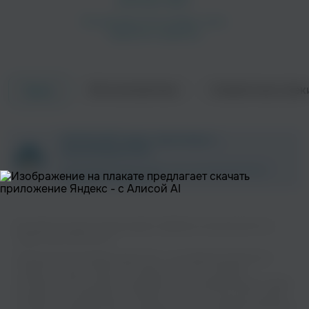
Об исполнителе
Совместные трек
Треки
Blanke
Tynan
ZAYCEV.NET ведет переговоры с
Электроника
Танцевальная
правообладателем.
В ближайшее время треки этого исполнителя могут
появиться на площадке.
Вы можете слушать музыку вашего любимого исполнителя 13 на
нашем сайте бесплатно.
Музыкальная платформа zaycev.net - это удобная возможность
слушать и скачать треки “13” в одном месте. На странице
Jacknife
Social Kid
исполнителя легко найти популярные песни, свежие релизы и треки,
которые хочется добавить в плейлист. Песни “13” доступны онлайн,
бесплатно, в формате mp3 и в хорошем качестве. Удобная навигация