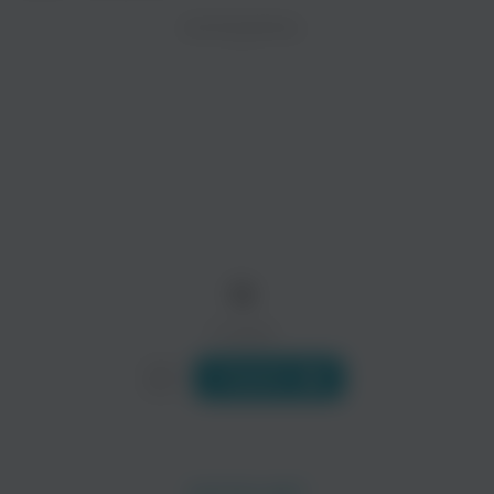
ZAYCEV.NET ведет переговоры с правообладател
ИСПОЛНИТЕЛЬ
Биография
В ближайшее время треки этого исполнителя могут появит
Есть 2 группы с таким названием:
1)Сладж группа из Нью Йорка, она сформировалась в 1990 го
Читать еще
Space Laces
HVDES
Электроника
13
0 треков
Слушать
Whipped Cream
BlackGummy
Поп