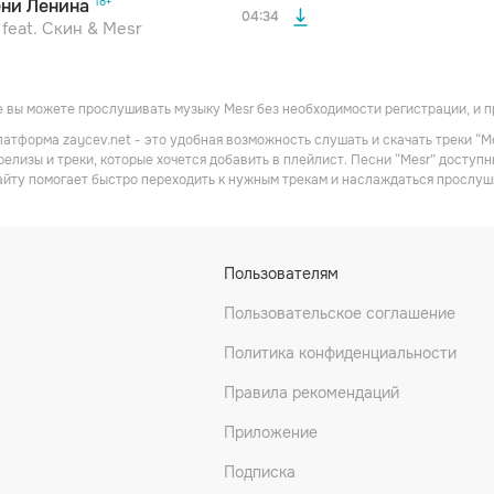
ни Ленина
04:34
 feat. Скин & Mesr
 вы можете прослушивать музыку Mesr без необходимости регистрации, и 
атформа zaycev.net - это удобная возможность слушать и скачать треки “M
релизы и треки, которые хочется добавить в плейлист. Песни “Mesr” доступн
айту помогает быстро переходить к нужным трекам и наслаждаться прослуш
da
Magu
B.a.n.g.
Пользователям
унд
Рэп
Пользовательское соглашение
Политика конфиденциальности
Правила рекомендаций
Приложение
Подписка