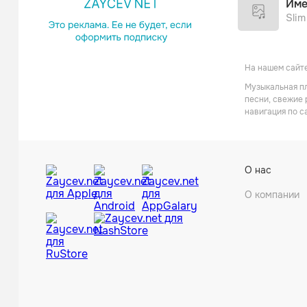
Име
Slim
На нашем сайте
Музыкальная пл
песни, свежие 
навигация по с
Kana
О нас
Андегра
О компании