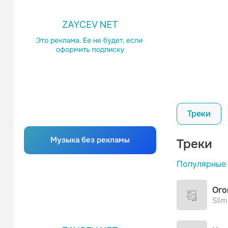
Треки
Музыка без рекламы
Треки
По
Популярные
По
Ого
Slim
Брази