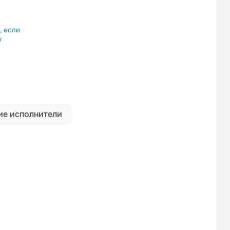
ылку
е исполнители
Гуляй Рванина
Brm