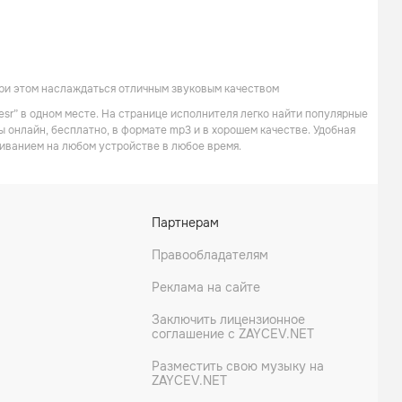
Транс
при этом наслаждаться отличным звуковым качеством
esr” в одном месте. На странице исполнителя легко найти популярные
ы онлайн, бесплатно, в формате mp3 и в хорошем качестве. Удобная
иванием на любом устройстве в любое время.
Полумягкие
Рем Дигга
Партнерам
Андеграунд
Рэп
Правообладателям
Реклама на сайте
Заключить лицензионное
соглашение с ZAYCEV.NET
Разместить свою музыку на
ZAYCEV.NET