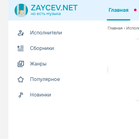
Главная
Совмест
Похожие
Главная
›
Испол
Исполнители
После просмотр
Биогр
Популярные
Сборники
Mesr - бывш
Ого
После просмотр
Читать еще
Slim
Жанры
Популярное
Име
Slim
Новинки
Типси 
Рэп