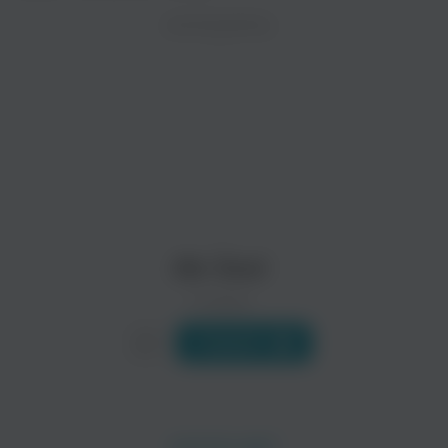
ZAYCEV.NET ведет переговоры с правообладател
ИСПОЛНИТЕЛЬ
В ближайшее время треки этого исполнителя могут появит
Stalley
Boldy James
Рэп
Рэп
Ab-Soul
0 треков
Слушать
BJ The Chicago Kid
Chuuwee
Поп