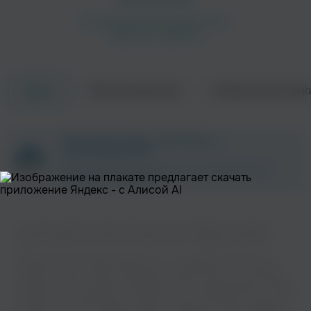
Об исполнителе
Совместные трек
Треки
Krust
Doc Scott
ZAYCEV.NET ведет переговоры с
правообладателем.
В ближайшее время треки этого исполнителя могут
появиться на площадке.
На нашем сайте вы можете бесплатно наслаждаться музыкой
вашего любимого исполнителя Alex Reece в хорошем качестве.
Roni Size
Музыкальная платформа zaycev.net - это удобная возможность
Peshay
слушать и скачать треки “Alex Reece” в одном месте. На странице
Поп
исполнителя легко найти популярные песни, свежие релизы и треки,
которые хочется добавить в плейлист. Песни “Alex Reece” доступны
онлайн, бесплатно, в формате mp3 и в хорошем качестве. Удобная