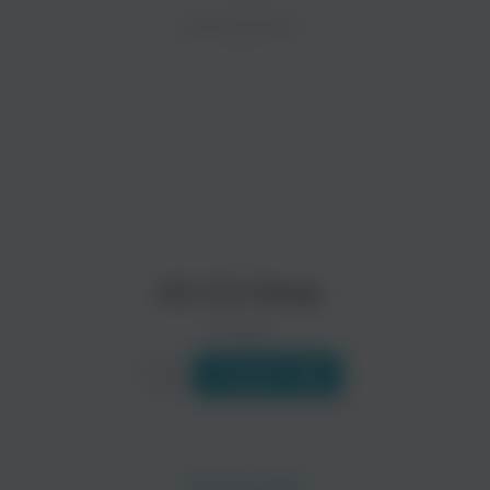
ZAYCEV.NET ведет переговоры с правообладател
ИСПОЛНИТЕЛЬ
Биография
В ближайшее время треки этого исполнителя могут появит
Alt-Ctrl-Sleep это супружеский дуэт, состоящий из Joe и A
Читать еще
Air Formation
The Morning Paper
Alt Ctrl Sleep
0 треков
Слушать
Honey Dip
the sleepover disaster