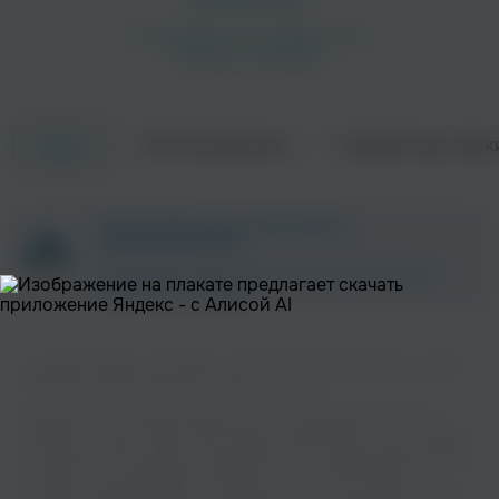
Об исполнителе
Совместные трек
Треки
Malory
Rumskib
ZAYCEV.NET ведет переговоры с
правообладателем.
В ближайшее время треки этого исполнителя могут
появиться на площадке.
Astrobrite
Слушайте музыку популярного исполнителя Alt Ctrl Sleep на нашем
Tears Run Rings
сайте без регистрации и в хорошем качестве.
Рок
Музыкальная платформа zaycev.net - это удобная возможность
слушать и скачать треки “Alt Ctrl Sleep” в одном месте. На странице
исполнителя легко найти популярные песни, свежие релизы и треки,
которые хочется добавить в плейлист. Песни “Alt Ctrl Sleep”
доступны онлайн, бесплатно, в формате mp3 и в хорошем качестве.