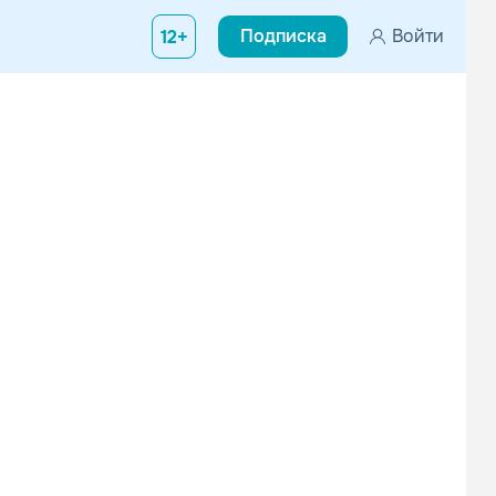
Подписка
Войти
12+
 (Хирон) – композитор, клавишные, и Seiji (Сейджи) – вокал. В т
Distrion
STAHL
Электроника