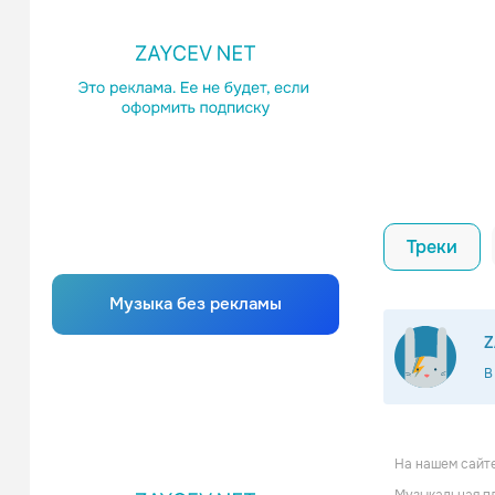
Треки
Музыка без рекламы
Z
В
На нашем сайте
Infam