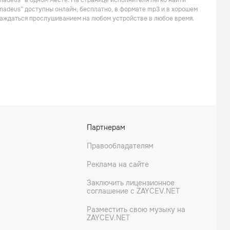
madeus” в одном месте. На странице исполнителя легко найти
Amadeus” доступны онлайн, бесплатно, в формате mp3 и в хорошем
слаждаться прослушиванием на любом устройстве в любое время.
Vendaval
Arkania
Партнерам
Правообладателям
Реклама на сайте
Заключить лицензионное
соглашение с ZAYCEV.NET
Разместить свою музыку на
ZAYCEV.NET