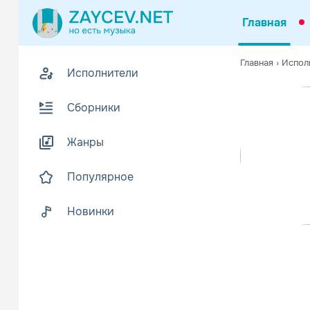
Главная
Похожие
Главная
›
Испол
Исполнители
Z
Биогр
В
Сборники
Существует
Жанры
1) Группа A
Читать еще
Популярное
Новинки
Konrad 