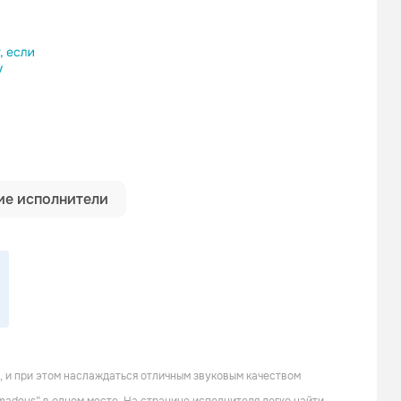
ылку
е исполнители
 и при этом наслаждаться отличным звуковым качеством
Ampyx
Sk-Hall