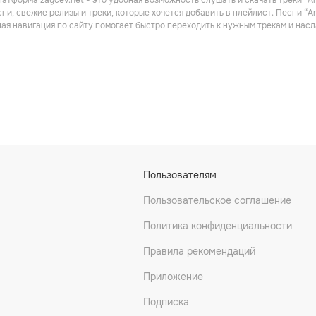
атформа zaycev.net - это удобная возможность слушать и скачать треки “A
Метал
ни, свежие релизы и треки, которые хочется добавить в плейлист. Песни “
ная навигация по сайту помогает быстро переходить к нужным трекам и на
omia
Centinela
Nocturnia
Пользователям
Пользовательское соглашение
Политика конфиденциальности
Правила рекомендаций
Приложение
Подписка