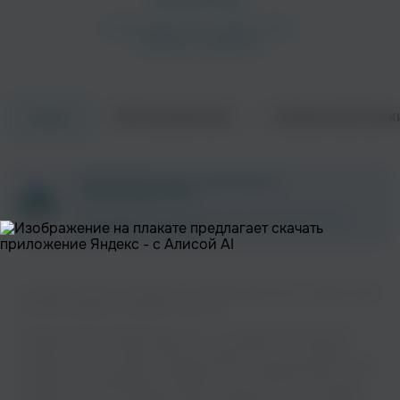
Об исполнителе
Совместные трек
Треки
Wolfsheim
Vnv Nation
ZAYCEV.NET ведет переговоры с
Электроника
Электроника
правообладателем.
В ближайшее время треки этого исполнителя могут
появиться на площадке.
Слушайте музыку популярного исполнителя And one на нашем сайте
без регистрации и в хорошем качестве.
Музыкальная платформа zaycev.net - это удобная возможность
слушать и скачать треки “And one” в одном месте. На странице
Seabound
Rotersand
исполнителя легко найти популярные песни, свежие релизы и треки,
которые хочется добавить в плейлист. Песни “And one” доступны
онлайн, бесплатно, в формате mp3 и в хорошем качестве. Удобная