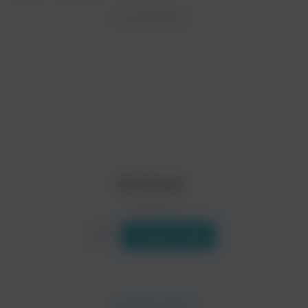
ZAYCEV.NET ведет переговоры с правообладател
ИСПОЛНИТЕЛЬ
Биография
В ближайшее время треки этого исполнителя могут появит
Группа And One была основана в 1989 году Стивом Нагави (S
Читать еще
Beborn Beton
Neuroticfish
Поп
And one
0 треков
Слушать
Namnambulu
Colony 5
Электроника