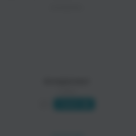
ZAYCEV.NET ведет переговоры с правообладател
ИСПОЛНИТЕЛЬ
Биография
В ближайшее время треки этого исполнителя могут появит
Группа Антиреспект – это Митяй и Александр Степановы, д
Читать еще
Михаил Круг
Бутырка
Шансон
Шансон
Антиреспект
0 треков
Слушать
Мафик
Сергей Наговицын
Шансон
Шансон