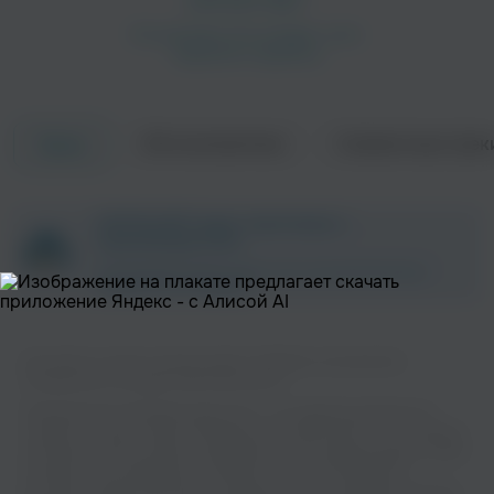
Об исполнителе
Совместные трек
Треки
Петлюра
Иван Кучин
ZAYCEV.NET ведет переговоры с
Шансон
Шансон
правообладателем.
В ближайшее время треки этого исполнителя могут
появиться на площадке.
Вы можете слушать музыку вашего любимого исполнителя
Антиреспект на нашем сайте бесплатно.
Музыкальная платформа zaycev.net - это удобная возможность
слушать и скачать треки “Антиреспект” в одном месте. На странице
Александр Дюмин
ЭGO
исполнителя легко найти популярные песни, свежие релизы и треки,
Шансон
Поп
которые хочется добавить в плейлист. Песни “Антиреспект”
доступны онлайн, бесплатно, в формате mp3 и в хорошем качестве.