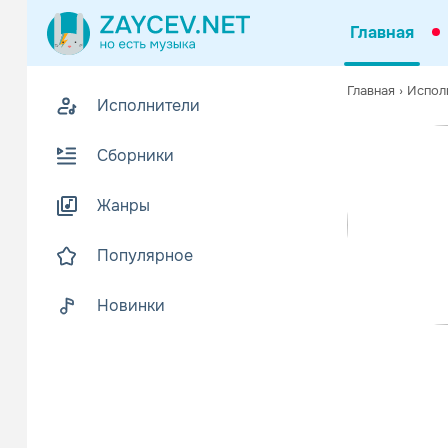
Главная
Похожие
Главная
›
Испол
Исполнители
Z
Биогр
В
Сборники
Arnej Secer
Читать еще
Жанры
Популярное
Новинки
Orjan Ni
Рок