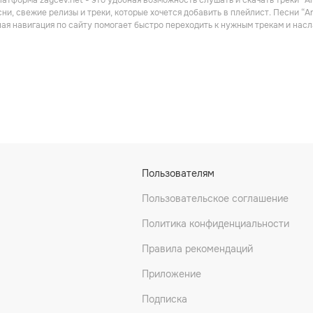
атформа zaycev.net - это удобная возможность слушать и скачать треки “Ar
с
Поп
Электроника
ни, свежие релизы и треки, которые хочется добавить в плейлист. Песни “A
ная навигация по сайту помогает быстро переходить к нужным трекам и на
guid
Nic Chagall
Mr. Pit
Пользователям
ника
Электроника
Электроника
Пользовательское соглашение
Политика конфиденциальности
Правила рекомендаций
Приложение
Подписка