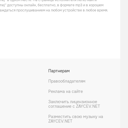
nej” в одном месте. На странице исполнителя легко найти
Электроника
Электроника
rnej” доступны онлайн, бесплатно, в формате mp3 и в хорошем
слаждаться прослушиванием на любом устройстве в любое время.
Leon Bolier
Jochen Miller
Партнерам
Электроника
Поп
Правообладателям
Реклама на сайте
Заключить лицензионное
соглашение с ZAYCEV.NET
Разместить свою музыку на
ZAYCEV.NET