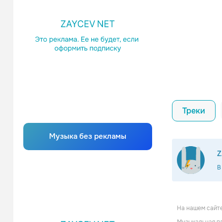
Треки
Музыка без рекламы
Z
В
На нашем сайте
Sebastian 