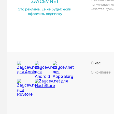
Музыкальная пл
Тран
популярные пес
качестве. Удоб
Andy Du
О нас
Электро
О компании