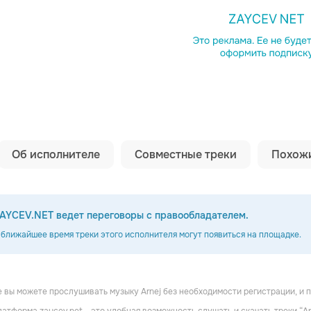
Копировать сс
Об исполнителе
Совместные треки
Похожи
AYCEV.NET ведет переговоры с правообладателем.
 ближайшее время треки этого исполнителя могут появиться на площадке.
 вы можете прослушивать музыку Arnej без необходимости регистрации, и 
Brandt
Ronski Speed
Robert Nickson