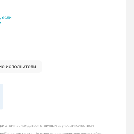
ылку
е исполнители
при этом наслаждаться отличным звуковым качеством
Rex Mundi
Rank 1