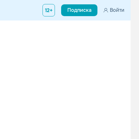
Подписка
Войти
12+
юбителей танцевальной музыки по всему миру, родился 7 сентября
Simon Patterson
Sied Van Riel
Поп
Электроника