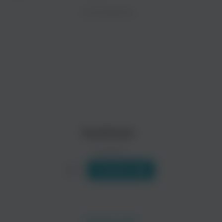
ZAYCEV.NET ведет переговоры с правообладател
ИСПОЛНИТЕЛЬ
В ближайшее время треки этого исполнителя могут появит
Art Of Trance
Blue Alphabet
Электроника
Quietman
0 треков
Слушать
Blue Planet Corporation
Chab