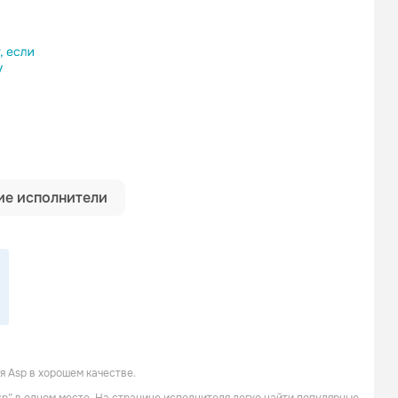
ылку
е исполнители
 Asp в хорошем качестве.
Tanzwut
Blutengel