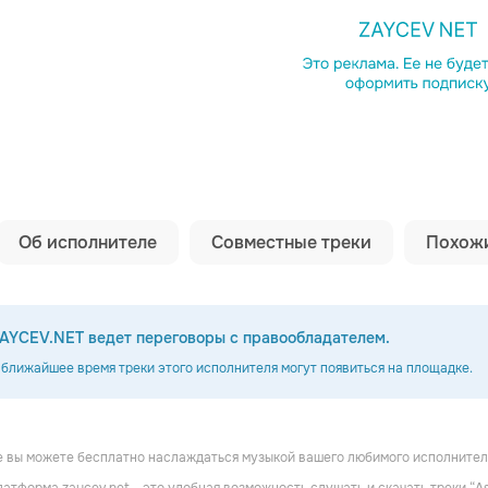
Копировать сс
Об исполнителе
Совместные треки
Похожи
AYCEV.NET ведет переговоры с правообладателем.
 ближайшее время треки этого исполнителя могут появиться на площадке.
 вы можете бесплатно наслаждаться музыкой вашего любимого исполнителя
ine
Weena Morloch
Umbra Et Imago