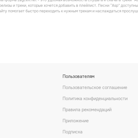
атформа zaycev.net - это удобная возможность слушать и скачать треки “A
Поп
релизы и треки, которые хочется добавить в плейлист. Песни “Asp” доступны
айту помогает быстро переходить к нужным трекам и наслаждаться прослуш
Traum
Saltatio Mortis
Megaherz
Пользователям
Рок
Рок
Пользовательское соглашение
Политика конфиденциальности
Правила рекомендаций
Приложение
Подписка