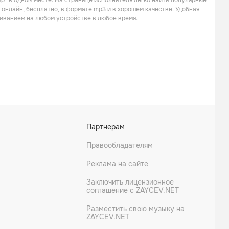
sp” в одном месте. На странице исполнителя легко найти популярные
Поп
Электроника
 онлайн, бесплатно, в формате mp3 и в хорошем качестве. Удобная
иванием на любом устройстве в любое время.
Mantus
Letzte Instanz
Партнерам
Рок
Поп
Правообладателям
Реклама на сайте
Заключить лицензионное
соглашение с ZAYCEV.NET
Разместить свою музыку на
ZAYCEV.NET