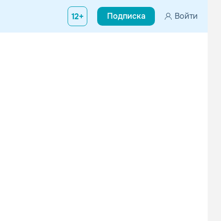
Подписка
Войти
12+
 группа из Франкфурта-на-Майне; в их музыке сочетается влияни
Schwarzer Engel
Mono Inc.
Метал
Рок