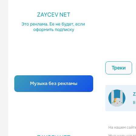
Треки
Музыка без рекламы
Z
В
На нашем сайте
Zeraph