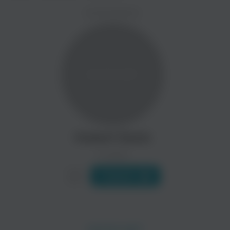
ZAYCEV.NET ведет переговоры с правообладател
ИСПОЛНИТЕЛЬ
В ближайшее время треки этого исполнителя могут появит
Hulk Hodn
Dert
Танцевальная
Hubert Daviz
0 треков
Слушать
Knowsum
ohbliv