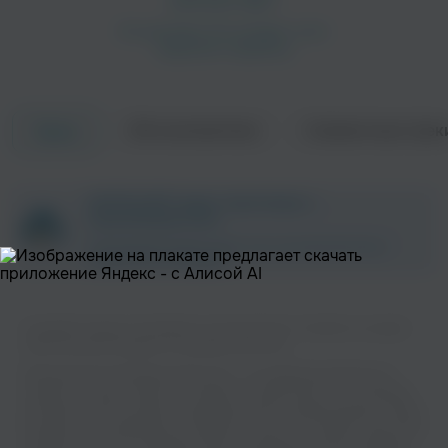
Об исполнителе
Совместные трек
Треки
Рождество
БумеR
ZAYCEV.NET ведет переговоры с
Поп
Поп
правообладателем.
В ближайшее время треки этого исполнителя могут
появиться на площадке.
Слушайте музыку популярного исполнителя S. Kurashov на нашем
сайте без регистрации и в хорошем качестве.
Музыкальная платформа zaycev.net - это удобная возможность
слушать и скачать треки “S. Kurashov” в одном месте. На странице
Вячеслав Мясников
Настасья Самбурская
исполнителя легко найти популярные песни, свежие релизы и треки,
Поп
Поп
которые хочется добавить в плейлист. Песни “S. Kurashov” доступны
онлайн, бесплатно, в формате mp3 и в хорошем качестве. Удобная