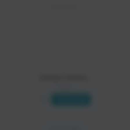
ZAYCEV.NET ведет переговоры с правообладател
ИСПОЛНИТЕЛЬ
Биография
В ближайшее время треки этого исполнителя могут появит
Нью-Йорк, США ( 2000 - по настоящее время)
Сформирована в 2001 году под более развернутым названием 
Читать еще
Paloma Faith
The Gossip
Поп
Поп
Scissor Sisters
0 треков
Слушать
Yelle
Will Young
Поп
Поп