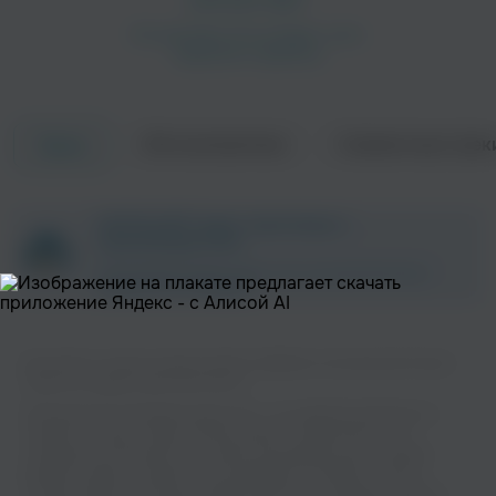
Об исполнителе
Совместные трек
Треки
The Ting Tings
The Feeling
ZAYCEV.NET ведет переговоры с
Поп
Поп
правообладателем.
В ближайшее время треки этого исполнителя могут
появиться на площадке.
Вы можете слушать музыку вашего любимого исполнителя Scissor
Sisters на нашем сайте бесплатно.
Музыкальная платформа zaycev.net - это удобная возможность
слушать и скачать треки “Scissor Sisters” в одном месте. На
Sugababes
Sophie Ellis-Bextor
странице исполнителя легко найти популярные песни, свежие
Поп
Электроника
релизы и треки, которые хочется добавить в плейлист. Песни
“Scissor Sisters” доступны онлайн, бесплатно, в формате mp3 и в