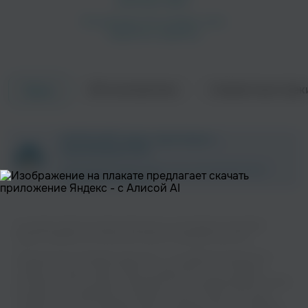
Об исполнителе
Совместные трек
Треки
Chris Cash
Mbk
ZAYCEV.NET ведет переговоры с
Поп
правообладателем.
В ближайшее время треки этого исполнителя могут
появиться на площадке.
На нашем сайте вы можете бесплатно наслаждаться музыкой
вашего любимого исполнителя Shane в хорошем качестве.
Музыкальная платформа zaycev.net - это удобная возможность
слушать и скачать треки “Shane” в одном месте. На странице
Ay Em
Term & Rvchet
исполнителя легко найти популярные песни, свежие релизы и треки,
Рэп
которые хочется добавить в плейлист. Песни “Shane” доступны
онлайн, бесплатно, в формате mp3 и в хорошем качестве. Удобная