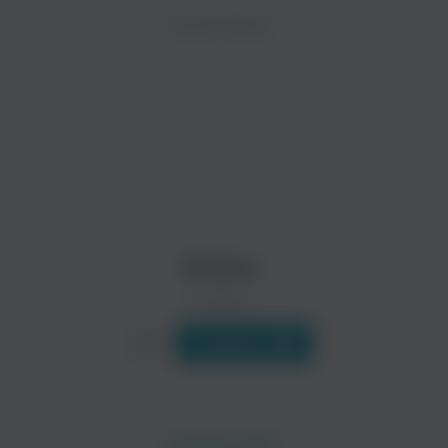
ZAYCEV.NET ведет переговоры с правообладател
ИСПОЛНИТЕЛЬ
В ближайшее время треки этого исполнителя могут появит
Kiko
Rg
Электроника
Поп
Shane
0 треков
Слушать
D'One
Bandido
Рэп
Латиноамериканская