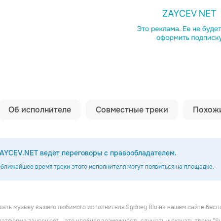
Копировать сс
Об исполнителе
Совместные треки
Похожи
AYCEV.NET ведет переговоры с правообладателем.
 ближайшее время треки этого исполнителя могут появиться на площадке.
ать музыку вашего любимого исполнителя Sydney Blu на нашем сайте бесп
ttalla
The Deepshakerz
Carlo Lio