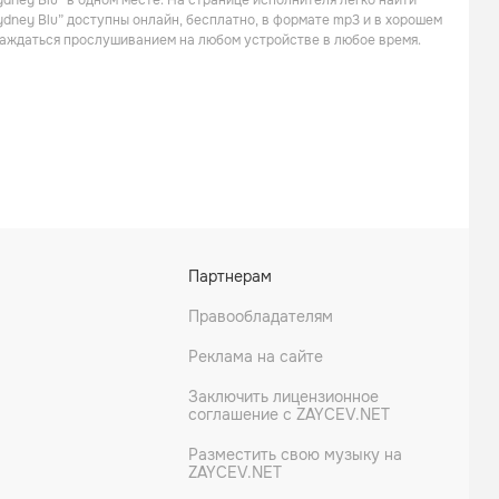
dney Blu” в одном месте. На странице исполнителя легко найти
Танцевальная
ydney Blu” доступны онлайн, бесплатно, в формате mp3 и в хорошем
слаждаться прослушиванием на любом устройстве в любое время.
Yuri Kane
Wolfgang Gartner
Партнерам
Поп
Поп
Правообладателям
Реклама на сайте
Заключить лицензионное
соглашение с ZAYCEV.NET
Разместить свою музыку на
ZAYCEV.NET