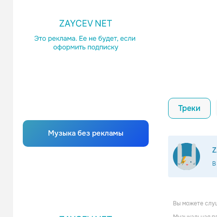
Треки
Музыка без рекламы
Z
В
Вы можете слуш
Anthony A