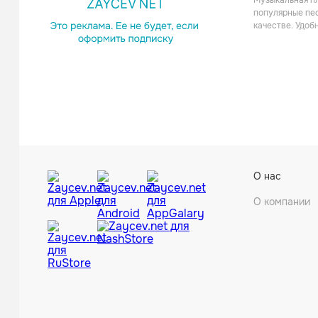
Музыкальная пл
Электро
популярные пес
качестве. Удоб
Hot Sinc
О нас
Электро
О компании