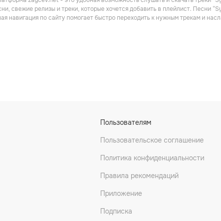
атформа zaycev.net - это удобная возможность слушать и скачать треки “Sy
ника
Электроника
Танцевальная
ни, свежие релизы и треки, которые хочется добавить в плейлист. Песни “S
ная навигация по сайту помогает быстро переходить к нужным трекам и на
e 82
Chus & Ceballos
Luigi Rocca
Пользователям
ника
Электроника
Электроника
Пользовательское соглашение
Политика конфиденциальности
Правила рекомендаций
Приложение
Подписка