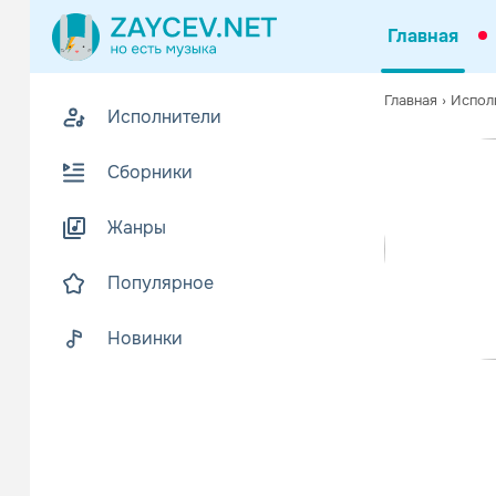
Главная
Похожие
Главная
›
Испол
Исполнители
Z
Биогр
В
Сборники
Sydney Blu 
Жанры
Sydney Blu б
Читать еще
Популярное
Новинки
Darin Ep