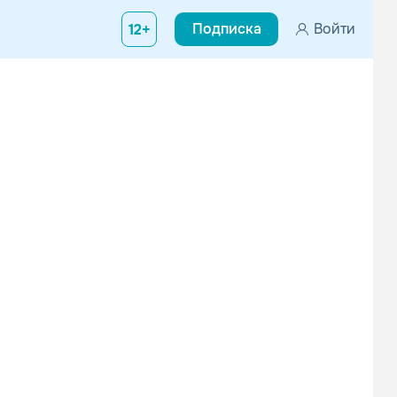
Подписка
Войти
12+
шое любознание и упорство в сфере музыки дало ей возможность 
No Mana
Cristoph
Электроника
Электроника