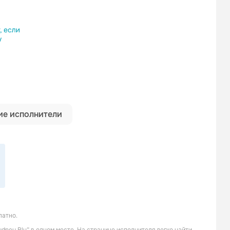
ылку
е исполнители
латно.
Billy Newton Davis
Stil & Bense