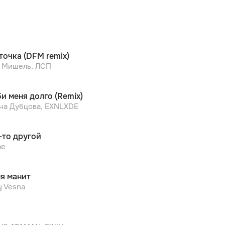
точка (DFM remix)
 Мишель, ЛСП
и меня долго (Remix)
на Дубцова, EXNLXDE
-то другой
me
я манит
y Vesna