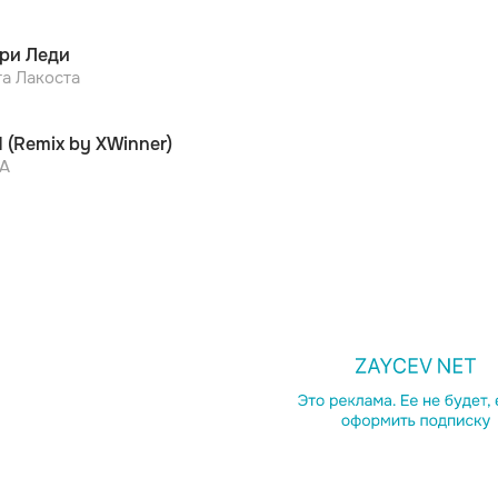
ри Леди
та Лакоста
 (Remix by XWinner)
A