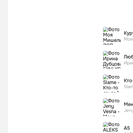
Кур
Моя
Люб
Ири
Кто
Sla
Мен
Jen
А5