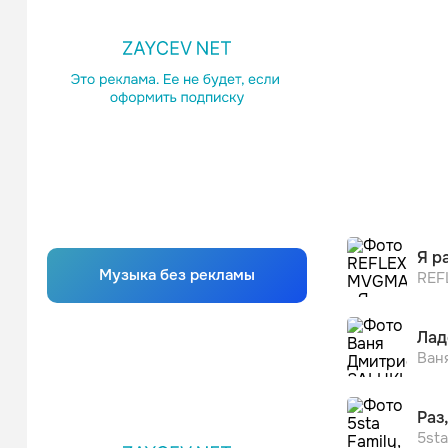
Я р
Музыка без рекламы
REF
Лад
Ван
Раз,
5sta