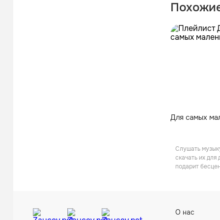
Похожие
Для самых ма
Слушать музыку
скачать их для
подарит бесце
О нас