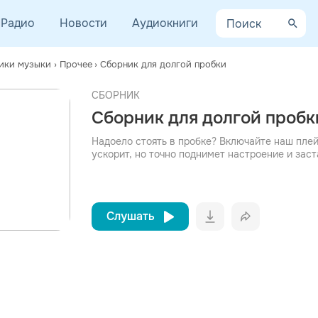
Радио
Новости
Аудиокниги
ики музыки
›
Прочее
›
Сборник для долгой пробки
СБОРНИК
просмотра рекламы
Сборник для долгой пробк
оформления подписки.
После просмотра Вы сможете скачать 3 файла без
Надоело стоять в пробке? Включайте наш плей
дополнительной рекламы!
ускорит, но точно поднимет настроение и зас
Слушать
Вконтакт
Однокла
Telegram