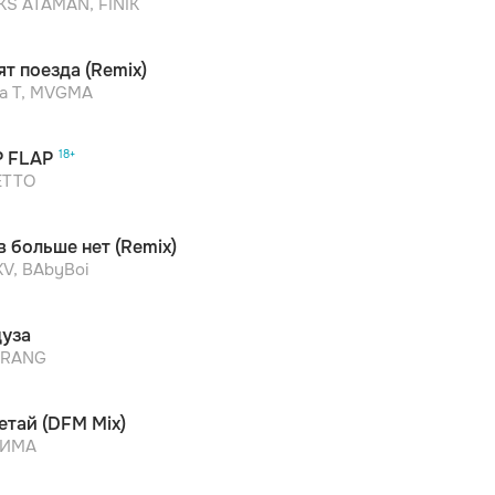
KS ATAMAN, FINIK
ят поезда (Remix)
ra T, MVGMA
P FLAP
ETTO
в больше нет (Remix)
KV, BAbyBoi
уза
TRANG
етай (DFM Mix)
ZИМА