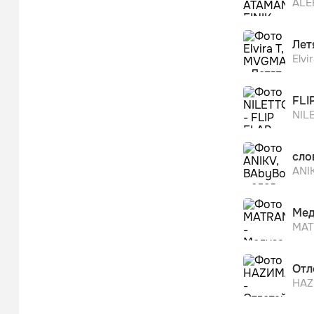
ALE
Лет
Elvi
FLI
NIL
сло
ANI
Мед
MA
Отл
НА