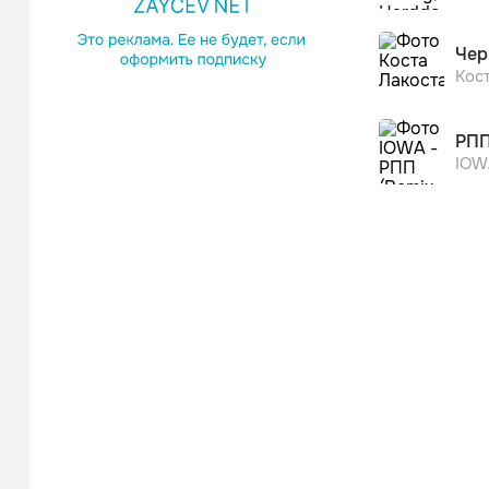
Чер
Кос
РПП
IOW