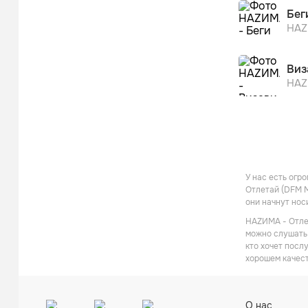
Бег
НА
Виз
НА
У нас есть огр
Отлетай (DFM M
они начнут нос
НАZИМА - Отлет
можно слушать 
кто хочет посл
хорошем качест
О нас