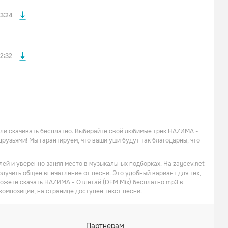
файла без
3:24
2:32
 или скачивать бесплатно. Выбирайте свой любимые трек НАZИМА -
друзьями! Мы гарантируем, что ваши уши будут так благодарны, что
ей и уверенно занял место в музыкальных подборках. На zaycev.net
олучить общее впечатление от песни. Это удобный вариант для тех,
можете скачать НАZИМА - Отлетай (DFM Mix) бесплатно mp3 в
композиции, на странице доступен текст песни.
Партнерам