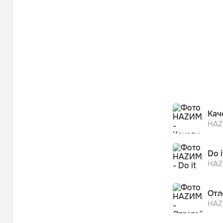
Кач
НА
Do i
НА
Отл
НА