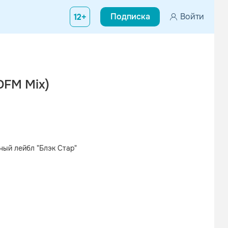
Подписка
Войти
12+
DFM Mix)
ый лейбл "Блэк Стар"
Вконтакте