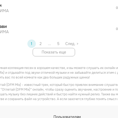
После просмотра Вы сможете скачать 3 
и
дополнительной рекламы!
0
ZИМА
ави
0
ZИМА
1
2
...
5
След. >
Показать еще
омная коллекция песен в хорошем качестве, и вы можете слушать их онлайн
ix) и отдыхайте под звуки отличной музыки и не забывайте делиться этим с 
ить вас по всей комнате как два больших радужных щенка!
ай (DFM Mix) - известный трек, который быстро привлек внимание слушател
“Отлетай (DFM Mix)” онлайн, чтобы сразу оценить звучание, настроение и п
ушать музыку без лишних действий и быстро найти нужный релиз. Также вы 
ве и сохранить файл на устройство. А если захочется глубже понять смысл 
Пользователям