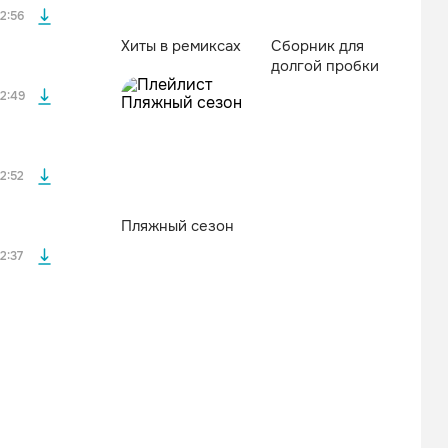
2:56
Хиты в ремиксах
Сборник для
долгой пробки
файла без
2:49
файла без
2:52
Пляжный сезон
2:37