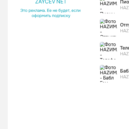
Пи
НА
Отп
НА
Тел
НА
Баб
НА