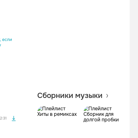
Одноклассники
Telegram
Копировать ссылку
файла без
Сборники музыки
файла без
2:31
файла без