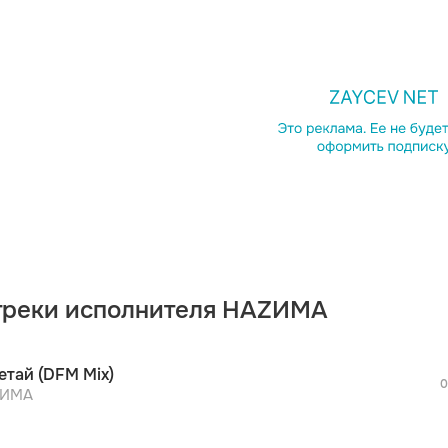
просмотра рекламы
оформления подписки.
После просмотра Вы сможете скачать 3 
дополнительной рекламы!
треки исполнителя НАZИМА
просмотра рекламы
оформления подписки.
После просмотра Вы сможете скачать 3 
етай (DFM Mix)
дополнительной рекламы!
0
просмотра рекламы
ZИМА
оформления подписки.
После просмотра Вы сможете скачать 3 