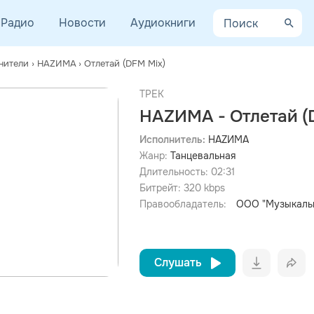
Радио
Новости
Аудиокниги
нители
›
НАZИМА
›
Отлетай (DFM Mix)
ТРЕК
НАZИМА - Отлетай (
Исполнитель:
НАZИМА
Жанр:
Танцевальная
просмотра рекламы
оформления подписки.
Длительность:
02:31
Битрейт:
320
kbps
После просмотра Вы сможете скачать 3 файла без
дополнительной рекламы!
Правообладатель:
ООО "Музыкальн
Слушать