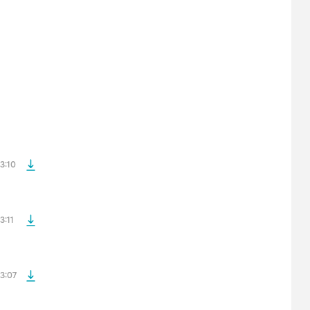
файла без
файла без
3:10
файла без
3:11
файла без
3:07