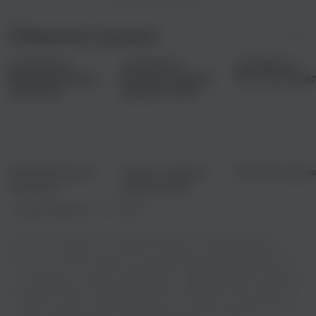
Сборники музыки
Всемирный день
Лучшие новинки
ТОП-100 апрел
животных
февраля 2022
Правообладатель:
ООО "М2БА"
Вы хотите слушать песню Владимир Сайко - Сёстры (Reprise)
бесплатно онлайн или скачать ее? Теперь вы можете выбирать из
богатого каталога треков и наслаждаться ими в режиме онлайн, не
тратя деньги на покупку альбомов или скачивание файлов. Откройте
для себя новых исполнителей и жанры, создавайте свои плейлисты
и делитесь ими со своими друзьями - все это доступно бесплатно и
в пару кликов! Получите полный заряд эмоций от каждой ноты и