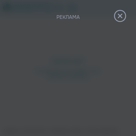
12+
РЕКЛАМА
Главная
›
Исполнители
›
Владимир Сайко
›
Сёстры (Reprise)