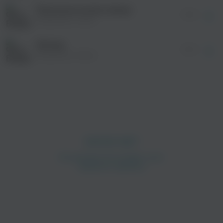
без дополнительной рекламы!
Песня восточного ветра
01:41
Владимир Сайко
Сёстры
01:31
Владимир Сайко
просмотра рекламы
оформления подписки.
После просмотра Вы сможете скачать 3 файла
без дополнительной рекламы!
просмотра рекламы