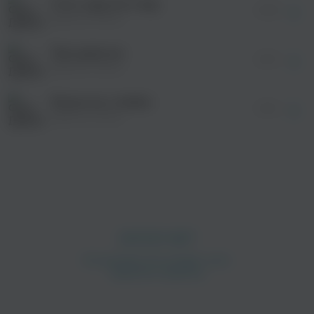
Стоп, куда же я иду
просмотра рекламы
Лето яркого цвета
03:55
оформления подписки.
Океаны загорелые
Дайнеко Вика
Это лето яркого цвета
После просмотра Вы сможете скачать 3 файла
Океан и мы загорелые
без дополнительной рекламы!
Твоя девочка
03:10
Дайнеко Вика
Фильм не о любви
03:18
Дайнеко Вика
просмотра рекламы
оформления подписки.