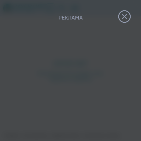
12+
РЕКЛАМА
Главная
›
Исполнители
›
Дайнеко Вика
›
Загорелые океаны