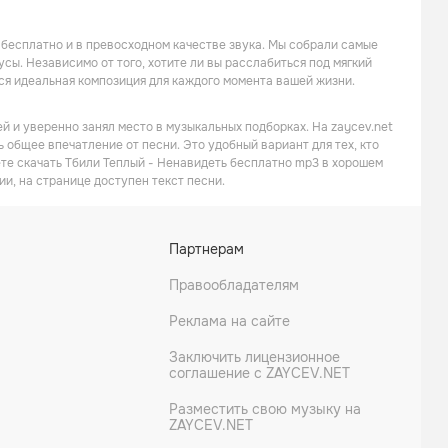
бесплатно и в превосходном качестве звука. Мы собрали самые
ы. Независимо от того, хотите ли вы расслабиться под мягкий
ся идеальная композиция для каждого момента вашей жизни.
й и уверенно занял место в музыкальных подборках. На zaycev.net
 общее впечатление от песни. Это удобный вариант для тех, кто
ете скачать Тбили Теплый - Ненавидеть бесплатно mp3 в хорошем
ии, на странице доступен текст песни.
Партнерам
Правообладателям
Реклама на сайте
Заключить лицензионное
соглашение с ZAYCEV.NET
Разместить свою музыку на
ZAYCEV.NET