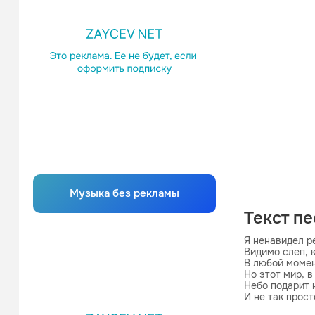
Музыка без рекламы
Текст п
Я ненавидел ре
Видимо слеп, 
В любой момен
Но этот мир, в
Небо подарит 
И не так прост
В крови вампи