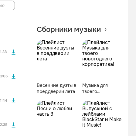
ью
файла без
Сборники музыки
файла без
1:38
файла без
3:06
Весенние дуэты в
Музыка для
преддверии лета
твоего
файла без
новогоднего
1:44
корпоратива!
файла без
2:35