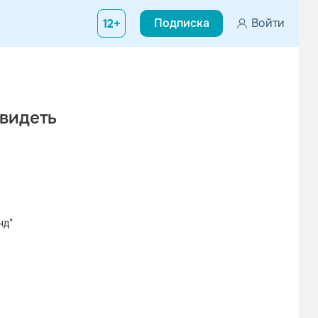
Подписка
Войти
12+
авидеть
нд"
Вконтакте