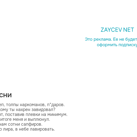
есни
п, толпы наркоманов, п*даров.

кому ты нахрен завидовал?

т, поставив плевки на минимум.

 итоге меня и выплюнул.

нам сотни сапфиров.

о лира, в небе лавировать.

ра, ловированным венам жила.
