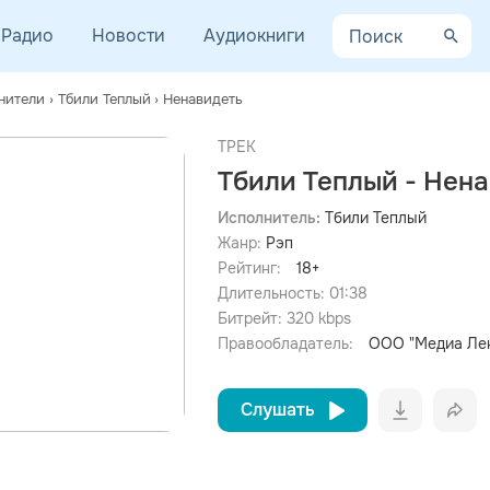
Радио
Новости
Аудиокниги
нители
›
Тбили Теплый
›
Ненавидеть
ТРЕК
Тбили Теплый - Нен
Исполнитель:
Тбили Теплый
Жанр:
Рэп
просмотра рекламы
оформления подписки.
Рейтинг:
18+
Длительность:
01:38
После просмотра Вы сможете скачать 3 файла без
дополнительной рекламы!
Битрейт:
320
kbps
Правообладатель:
ООО "Медиа Ле
Слушать