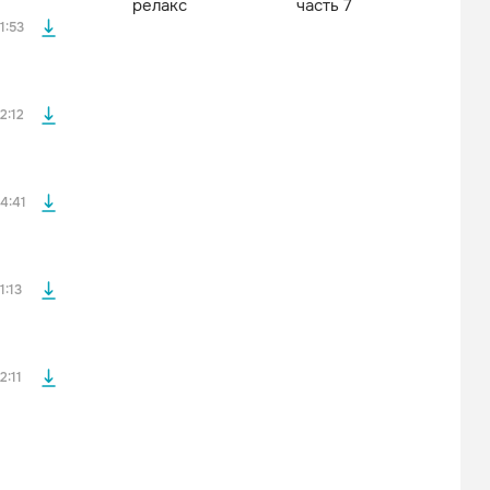
релакс
часть 7
1:53
файла без
2:12
файла без
4:41
файла без
1:13
2:11