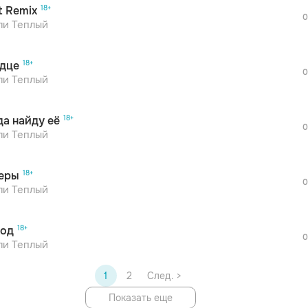
t Remix
дополнительной рекламы!
0
просмотра рекламы
ли Теплый
оформления подписки.
После просмотра Вы сможете скачать 3 
дце
дополнительной рекламы!
0
просмотра рекламы
ли Теплый
оформления подписки.
После просмотра Вы сможете скачать 3 
да найду её
дополнительной рекламы!
0
просмотра рекламы
ли Теплый
оформления подписки.
После просмотра Вы сможете скачать 3 
еры
дополнительной рекламы!
0
ли Теплый
од
0
ли Теплый
1
2
След. >
Показать еще