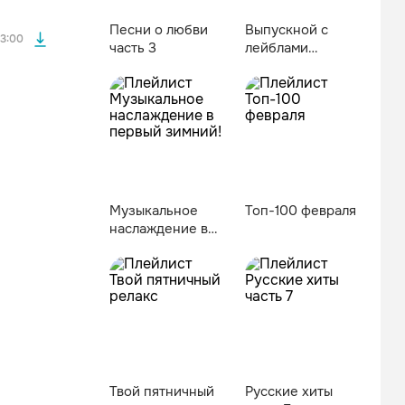
Песни о любви
Выпускной с
3:00
часть 3
лейблами
BlackStar и Make
It Music!
Музыкальное
Топ-100 февраля
наслаждение в
первый зимний!
файла без
Твой пятничный
Русские хиты
файла без