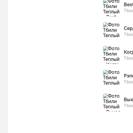
Bes
Тби
Сер
Тби
Ког
Тби
Рэп
Тби
Вых
Тби