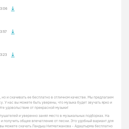
файла без
3:06
файла без
3:57
3:23
но и скачивать ее бесплатно в отличном качестве. Мы предлагаем
. У нас вы можете быть уверены, что музыка будет звучать ярко и
йте удовольствие от прекрасной музыки!
лушателей и уверенно занял место в музыкальных подборках. На
 и получить общее впечатление от песни. Это удобный вариант для
же вы можете скачать Ландыш Нигматжанова - Адаштырма бесплатно