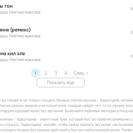
После просмотра Вы сможете скачать 3 
ы тон
дополнительной рекламы!
0
просмотра рекламы
дыш Нигматжанова
оформления подписки.
После просмотра Вы сможете скачать 3 
мине (ремикс)
дополнительной рекламы!
0
дыш Нигматжанова
ма кил эле
0
дыш Нигматжанова
1
2
3
4
След. >
Показать еще
 вы сможете не только слушать Ландыш Нигматжанова - Адаштырма онлайн, 
песен разных жанров и исполнителей, каждый найдет что-то по своему вкусу
антируем хорошее качество звучания. Включайте любимые мелодии и получа
анова - Адаштырма - известный трек, который быстро привлек внимание с
но слушать “Адаштырма” онлайн, чтобы сразу оценить звучание, настроение
 послушать музыку без лишних действий и быстро найти нужный релиз. Так