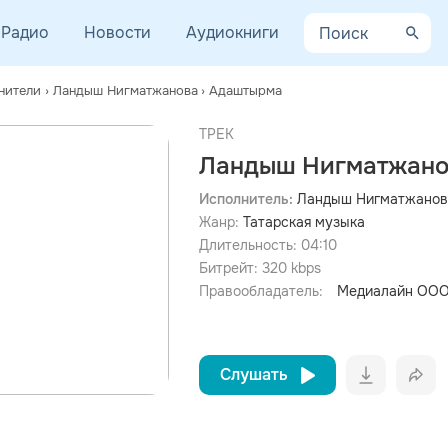
Радио
Новости
Аудиокниги
нители
›
Ландыш Нигматжанова
›
Адаштырма
ТРЕК
Ландыш Нигматжано
Исполнитель:
Ландыш Нигматжанов
Жанр:
Татарская музыка
просмотра рекламы
оформления подписки.
Длительность:
04:10
Битрейт:
320
kbps
После просмотра Вы сможете скачать 3 файла без
дополнительной рекламы!
Правообладатель:
Медиалайн ООО
Слушать