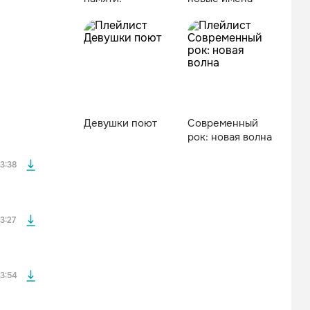
файла без
Девушки поют
Современный
рок: новая волна
файла без
3:38
файла без
3:27
файла без
3:54