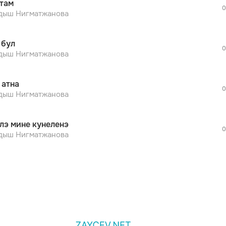
там
дополнительной рекламы!
0
просмотра рекламы
дыш Нигматжанова
оформления подписки.
После просмотра Вы сможете скачать 3 
 бул
дополнительной рекламы!
0
просмотра рекламы
дыш Нигматжанова
оформления подписки.
После просмотра Вы сможете скачать 3 
 атна
дополнительной рекламы!
0
дыш Нигматжанова
лэ мине кунеленэ
0
дыш Нигматжанова