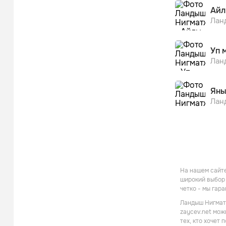
Айл
Лан
Уп 
Лан
Яны
Лан
На нашем сайте
широкий выбор 
четко - мы гар
Ландыш Нигматж
zaycev.net мож
тех, кто хочет