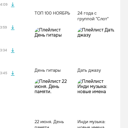
4:09
ТОП 100 НОЯБРЬ
24 года с
группой "Слот"
файла без
3:59
файла без
3:34
День гитары
Дать джазу
3:45
22 июня. День
Инди музыка:
памяти.
новые имена