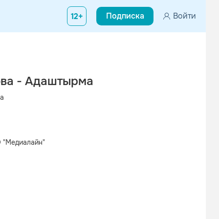
Подписка
Войти
12+
ва - Адаштырма
а
 "Медиалайн"
Вконтакте