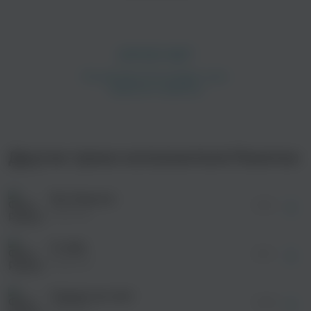
За мною следом парень, децл нравится он мне
Ну - ну еще немного я совсем не тороплю
Дойдем до поворота я почти его люблю
Вот Лену любит Саша, а Женю Игорек
Ну что там у Наташи, так понять никто не смог
У Ани их четыре, у Леры может два
Стреляем словно в тире
просмотра рекламы
Пам, пам
оформления подписки.
Просто мы такие детки
После просмотра Вы сможете скачать 3 файла
Мы Ранетки, мы Ранетки
без дополнительной рекламы!
просмотра рекламы
Просто мы со вкусом детки
Другие треки исполнителя Ранетки
оформления подписки.
Мы Ранетки, мы Ранетки
После просмотра Вы сможете скачать 3 файла
Просто мы такие детки
без дополнительной рекламы!
Мы Ранетки
просмотра рекламы
Мы Ранетки, мы Ранетки
03:21
оформления подписки.
Ранетки
Просто мы со вкусом детки
Мы Ранетки
После просмотра Вы сможете скачать 3 файла
без дополнительной рекламы!
О тебе
просмотра рекламы
Ну вот сам догоняешь, ты понял я одна
03:11
оформления подписки.
Ранетки
Намек не понимаю, то что я тебе нужна
Ты смотришь прямо в сердце, а не глаза в глаза
После просмотра Вы сможете скачать 3 файла
без дополнительной рекламы!
Возможно я узнаю, что я люблю тебя
Сердце не спит
просмотра рекламы
02:38
оформления подписки.
Ранетки