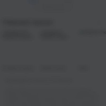
Показать еще
Сборники музыки
В машине хорошо
Зимняя сказка
Любэ
Правообладатель:
Медиалайн ООО "Медиалайн"
Добро пожаловать на наш сайт, где вы сможете наслаждаться
музыкой в хорошем качестве! У нас есть все, что нужно для вашего
музыкального праздника: возможность слушать онлайн или скачать
бесплатно вашу любимую песню Василя Фаттахова - Каеннарым в