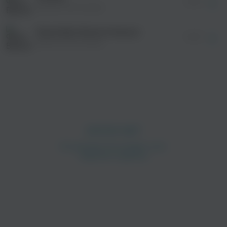
03:33
Василя Фаттахова
Бахетебез бикле ятмасын
04:07
Василя Фаттахова
просмотра рекламы
оформления подписки.
После просмотра Вы сможете скачать 3 файла
без дополнительной рекламы!
просмотра рекламы
оформления подписки.