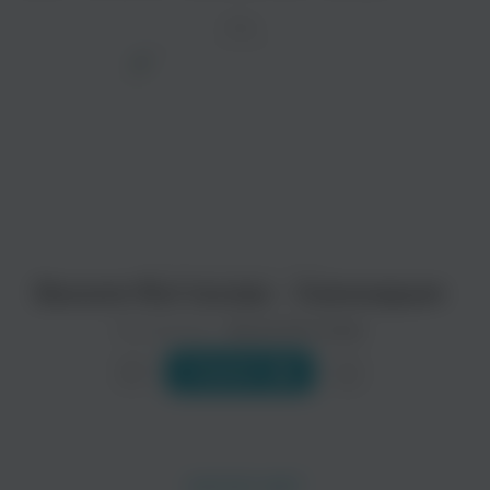
ТРЕК
просмотра рекламы
оформления подписки.
После просмотра Вы сможете скачать 3 файла
без дополнительной рекламы!
Василя Фаттахова - Каеннарым
Исполнитель:
Василя Фаттахова
Слушать