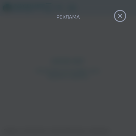
12+
РЕКЛАМА
Главная
›
Исполнители
›
Василя Фаттахова
›
Каеннарым