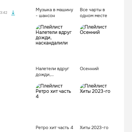
Музыка в машину
Все чарты в
3:42
- шансон
одном месте
Налетели вдруг
Осенний
дожди,
наскандалили
файла без
Ретро хит часть 4
Хиты 2023-го
файла без