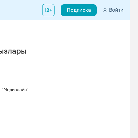
Подписка
Войти
12+
кызлары
 "Медиалайн"
Вконтакте