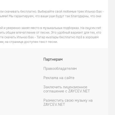
или скачивать бесплатно. Выбирайте свой любимые трек Ильназ Бах -
ьями! Мы гарантируем, что ваши уши будут так благодарны, что они
й и уверенно занял место в музыкальных подборках. На zaycev.net
ить общее впечатление от песни. Это удобный вариант для тех, кто
те скачать Ильназ Бах - Татар кызлары бесплатно mp3 в хорошем
ии, на странице доступен текст песни.
Партнерам
Правообладателям
Реклама на сайте
Заключить лицензионное
соглашение с ZAYCEV.NET
Разместить свою музыку на
ZAYCEV.NET