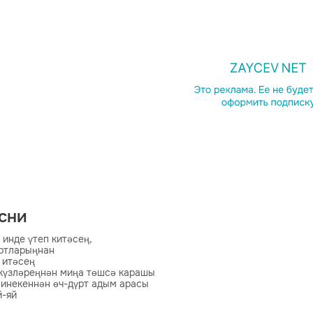
есни
 инде үтеп китәсең,

ртларыңнан

итәсең

күзләреңнән миңа төшсә карашы

инекеннән өч-дүрт адым арасы

-яй

 матур
