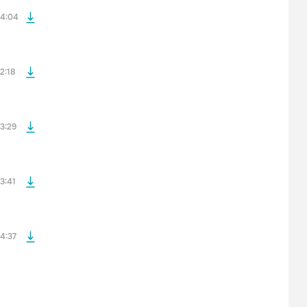
4:04
файла без
2:18
файла без
3:29
файла без
3:41
4:37