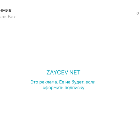
нмик
0
наз Бах
просмотра рекламы
оформления подписки.
После просмотра Вы сможете скачать 3 
дополнительной рекламы!
просмотра рекламы
оформления подписки.
После просмотра Вы сможете скачать 3 