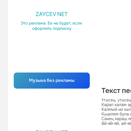
Музыка без рекламы
Текст п
Үтәсең, үтәсең
Карап калам а
Калмый ни хәл 
Күңелем була 
Синең караш м
Ай-яй-яй, ай-яй
Татар кызлары