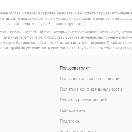
омная коллекция песен в хорошем качестве, и вы можете слушать их онлайн 
и отдыхайте под звуки отличной музыки и не забывайте делиться этим с друз
вас по всей комнате как два больших радужных щенка!
атар кызлары - известный трек, который быстро привлек внимание слушателе
“Татар кызлары” онлайн, чтобы сразу оценить звучание, настроение и получ
ь музыку без лишних действий и быстро найти нужный релиз. Также вы може
ранить файл на устройство. А если захочется глубже понять смысл композиц
Пользователям
Пользовательское соглашение
Политика конфиденциальности
Правила рекомендаций
Приложение
Подписка
Условия подписки