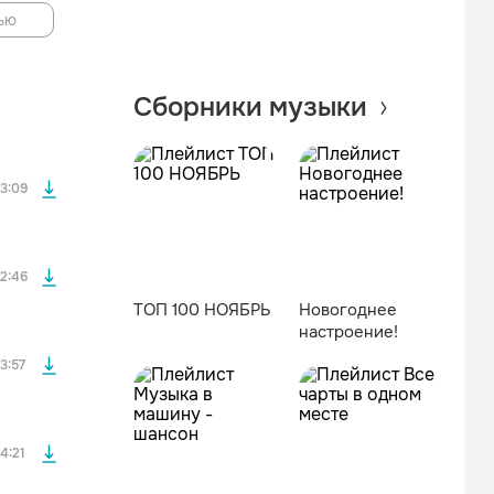
ью
файла без
Сборники музыки
файла без
3:09
файла без
2:46
ТОП 100 НОЯБРЬ
Новогоднее
настроение!
файла без
3:57
файла без
4:21