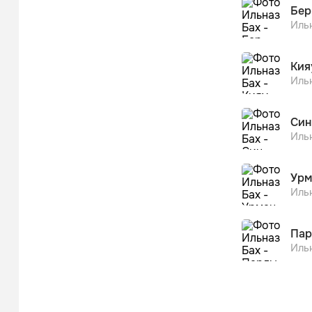
Бер
Иль
Кия
Иль
Син
Иль
Урм
Иль
Пар
Иль