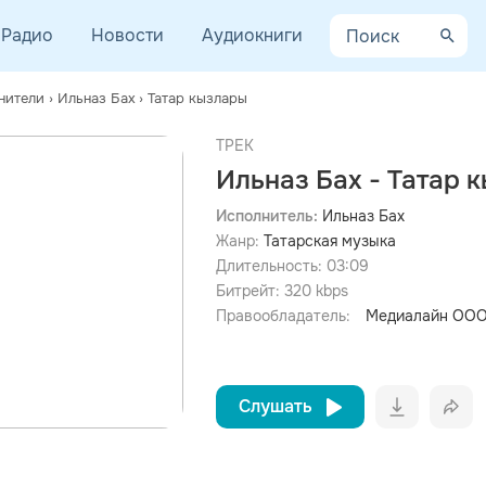
Радио
Новости
Аудиокниги
нители
›
Ильназ Бах
›
Татар кызлары
ТРЕК
Ильназ Бах - Татар 
Исполнитель:
Ильназ Бах
Жанр:
Татарская музыка
просмотра рекламы
оформления подписки.
Длительность:
03:09
Битрейт:
320
kbps
После просмотра Вы сможете скачать 3 файла без
дополнительной рекламы!
Правообладатель:
Медиалайн ООО
Слушать