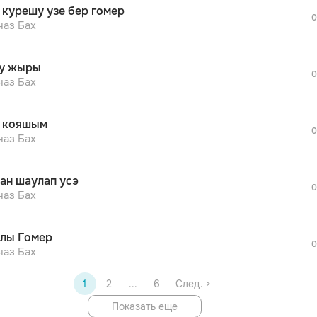
 курешу узе бер гомер
дополнительной рекламы!
0
просмотра рекламы
наз Бах
оформления подписки.
После просмотра Вы сможете скачать 3 
у жыры
дополнительной рекламы!
0
просмотра рекламы
наз Бах
оформления подписки.
После просмотра Вы сможете скачать 3 
 кояшым
дополнительной рекламы!
0
просмотра рекламы
наз Бах
оформления подписки.
После просмотра Вы сможете скачать 3 
ан шаулап усэ
дополнительной рекламы!
0
наз Бах
лы Гомер
0
наз Бах
1
2
...
6
След. >
Показать еще