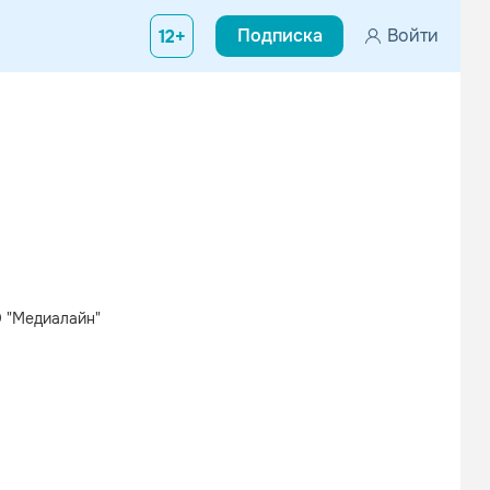
Подписка
Войти
12+
 "Медиалайн"
Вконтакте