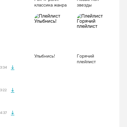
классика жанра
звезды
файла без
Улыбнись!
Горячий
файла без
плейлист
3:34
файла без
3:22
файла без
4:37