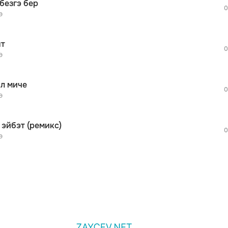
безгэ бер
дополнительной рекламы!
0
просмотра рекламы
э
оформления подписки.
После просмотра Вы сможете скачать 3 
т
дополнительной рекламы!
0
просмотра рекламы
э
оформления подписки.
После просмотра Вы сможете скачать 3 
л миче
дополнительной рекламы!
0
э
 эйбэт (ремикс)
0
э