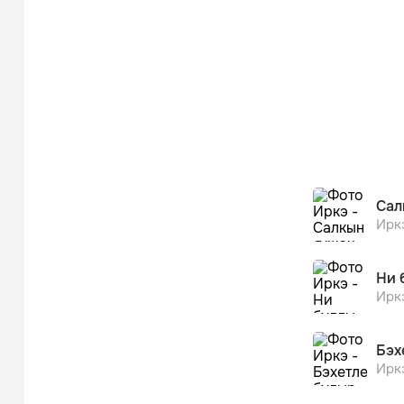
Сал
Ирк
Ни 
Ирк
Бэх
Ирк