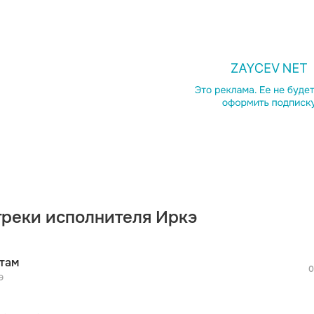
просмотра рекламы
оформления подписки.
После просмотра Вы сможете скачать 3 
дополнительной рекламы!
треки исполнителя Иркэ
просмотра рекламы
оформления подписки.
После просмотра Вы сможете скачать 3 
там
дополнительной рекламы!
0
просмотра рекламы
э
оформления подписки.
После просмотра Вы сможете скачать 3 