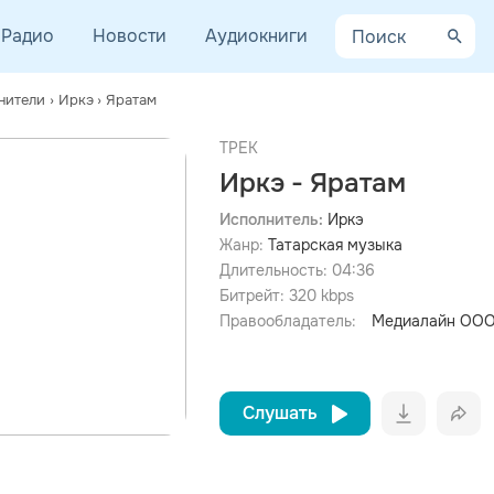
Радио
Новости
Аудиокниги
нители
›
Иркэ
›
Яратам
ТРЕК
Иркэ - Яратам
Исполнитель:
Иркэ
Жанр:
Татарская музыка
просмотра рекламы
оформления подписки.
Длительность:
04:36
Битрейт:
320
kbps
После просмотра Вы сможете скачать 3 файла без
дополнительной рекламы!
Правообладатель:
Медиалайн ООО
Слушать