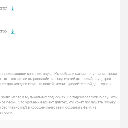
файла без
3:07
3:55
в превосходном качестве звука. Мы собрали самые популярные треки
 того, хотите ли вы расслабиться под мягкий джазовый саундтрек
иция для каждого момента вашей жизни. Сделайте свой день ярче и
 занял место в музыкальных подборках. На zaycev.net можно слушать
 от песни. Это удобный вариант для тех, кто хочет послушать музыку
м бесплатно mp3 в хорошем качестве и сохранить файл на
т песни.