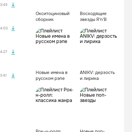
3:45
Окситоциновый
Восходящие
сборник
звезды R'n'B
файла без
4:03
файла без
4:27
Новые имена в
ANIKV: дерзость
3:41
русском рэпе
и лирика
Рок-н-ролл:
Новые поп-