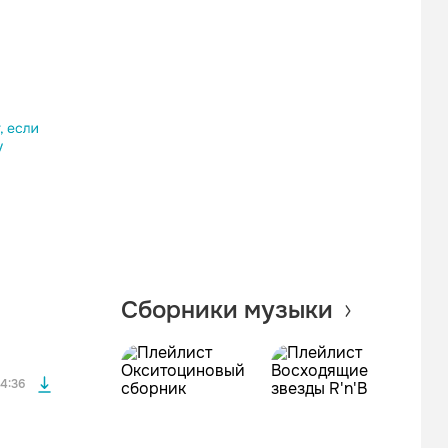
Одноклассники
Telegram
Копировать ссылку
файла без
Сборники музыки
файла без
4:36
файла без