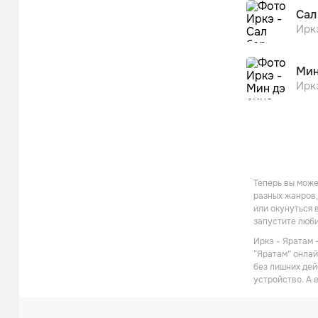
Сал
Ирк
Мин
Ирк
Теперь вы може
разных жанров,
или окунуться 
запустите люб
Иркэ - Яратам 
“Яратам” онлай
без лишних дей
устройство. А 