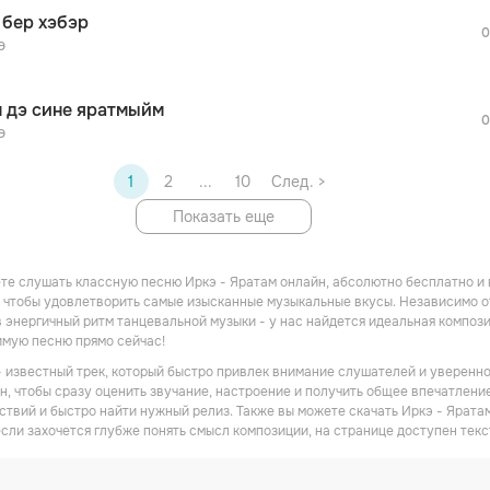
После просмотра Вы сможете скачать 3 
 бер хэбэр
дополнительной рекламы!
0
э
 дэ сине яратмыйм
0
э
1
2
...
10
След. >
Показать еще
те слушать классную песню Иркэ - Яратам онлайн, абсолютно бесплатно и 
 чтобы удовлетворить самые изысканные музыкальные вкусы. Независимо от
в энергичный ритм танцевальной музыки - у нас найдется идеальная композ
имую песню прямо сейчас!
- известный трек, который быстро привлек внимание слушателей и уверенно
н, чтобы сразу оценить звучание, настроение и получить общее впечатление
ствий и быстро найти нужный релиз. Также вы можете скачать Иркэ - Ярата
если захочется глубже понять смысл композиции, на странице доступен текс