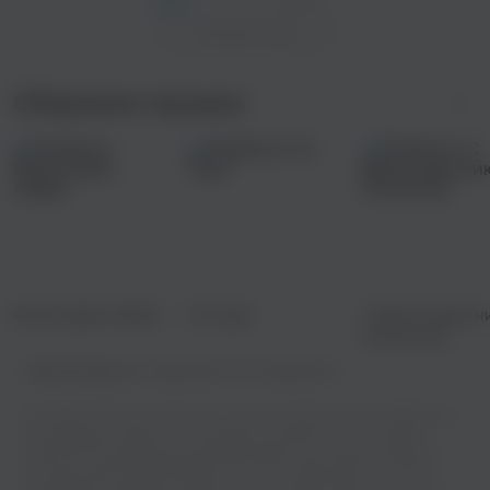
Показать еще
Сборники музыки
Философия любви
DJ Грув
С Днем защитн
Отечества
Правообладатель:
Медиалайн ООО "Медиалайн"
На нашем сайте вы сможете не только слушать Ильназ Сафиуллин -
Хуш килдегез онлайн, но и скачивать ее бесплатно в отличном
качестве. Мы предлагаем широкий выбор песен разных жанров и
исполнителей, каждый найдет что-то по своему вкусу. У нас вы