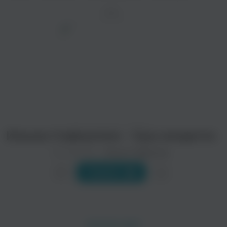
ТРЕК
просмотра рекламы
оформления подписки.
После просмотра Вы сможете скачать 3 файла
без дополнительной рекламы!
Ильназ Сафиуллин - Хуш килдегез
Исполнитель:
Ильназ Сафиуллин
Слушать