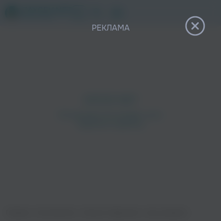
12+
РЕКЛАМА
Главная
›
Исполнители
›
Ильназ Сафиуллин
›
Хуш килдегез