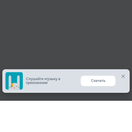
Слушайте музыку в
Скачать
приложении