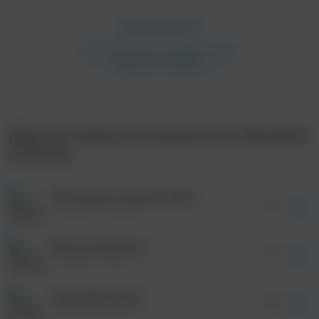
просмотра рекламы
оформления подписки.
После просмотра Вы сможете скачать 3 файла
Другие треки исполнителя Человек
без дополнительной рекламы!
просмотра рекламы
в маске
оформления подписки.
После просмотра Вы сможете скачать 3 файла
без дополнительной рекламы!
Мы живем в чёрном мире
просмотра рекламы
03:07
оформления подписки.
Человек в маске
После просмотра Вы сможете скачать 3 файла
без дополнительной рекламы!
Виктор Цой жив
просмотра рекламы
03:22
оформления подписки.
Человек в маске
После просмотра Вы сможете скачать 3 файла
без дополнительной рекламы!
Королева весны
просмотра рекламы
03:23
оформления подписки.
Человек в маске