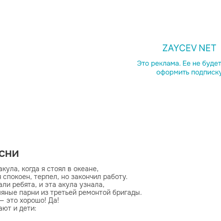
Однок
Telegr
Копир
есни
кула, когда я стоял в океане,

 спокоен, терпел, но закончил работу.

и ребята, и эта акула узнала,

яные парни из третьей ремонтой бригады.

 это хорошо! Да!

ют и дети:

рим на планете.
