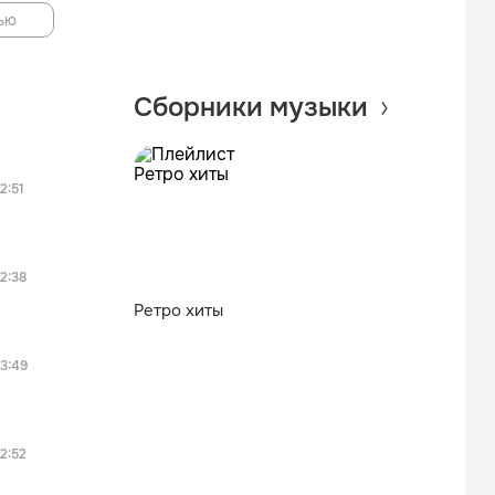
ью
Сборники музыки
2:51
2:38
Ретро хиты
3:49
2:52