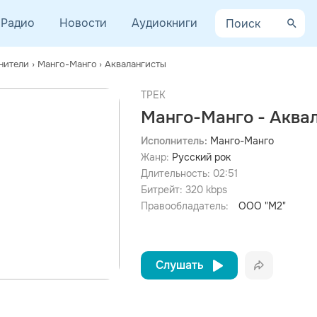
Радио
Новости
Аудиокниги
нители
›
Манго-Манго
›
Аквалангисты
ТРЕК
Манго-Манго - Аква
Исполнитель:
Манго-Манго
Жанр:
Русский рок
Длительность:
02:51
Битрейт:
320
kbps
Правообладатель:
ООО "М2"
Слушать
Вконта