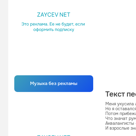
Музыка без рекламы
Текст п
Меня укусила а
Но я оставался
Потом прибежал
Что значат рум
Аквалангисты —
И взрослые зна
Мы радость тво