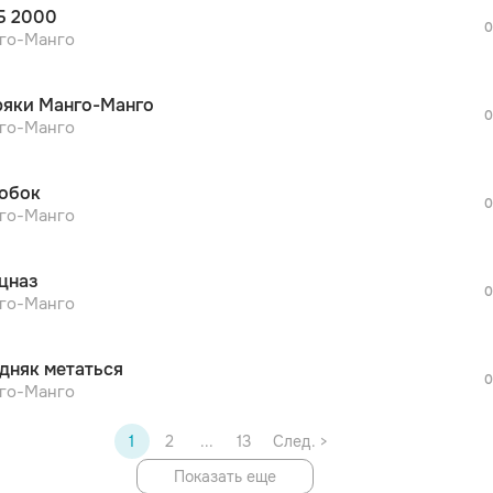
Б 2000
0
го-Манго
яки Манго-Манго
0
го-Манго
обок
0
го-Манго
цназ
0
го-Манго
дняк метаться
0
го-Манго
1
2
...
13
След. >
Показать еще