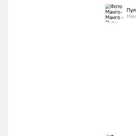
Пул
Ман