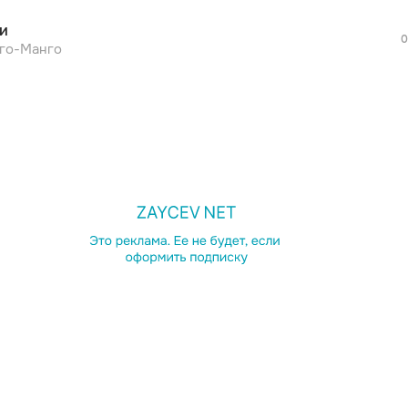
и
0
го-Манго