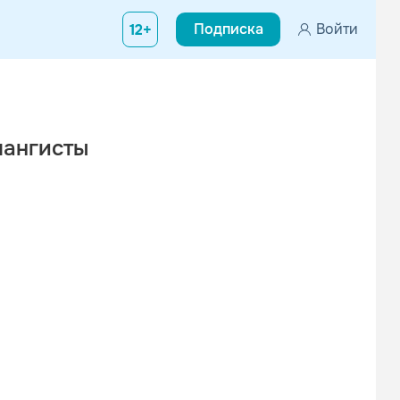
Подписка
Войти
12+
лангисты
кте