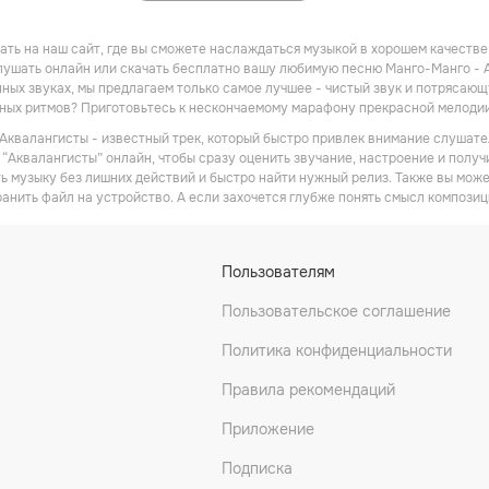
ть на наш сайт, где вы сможете наслаждаться музыкой в хорошем качестве! 
ушать онлайн или скачать бесплатно вашу любимую песню Манго-Манго - Ак
ных звуках, мы предлагаем только самое лучшее - чистый звук и потрясающу
дных ритмов? Приготовьтесь к нескончаемому марафону прекрасной мелоди
Аквалангисты - известный трек, который быстро привлек внимание слушател
“Аквалангисты” онлайн, чтобы сразу оценить звучание, настроение и получи
ь музыку без лишних действий и быстро найти нужный релиз. Также вы мож
ранить файл на устройство. А если захочется глубже понять смысл композиц
Пользователям
Пользовательское соглашение
Политика конфиденциальности
Правила рекомендаций
Приложение
Подписка