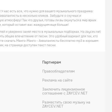
У нас есть все, что нужно для вашего музыкального праздника:
валангисты в несколько кликов. Забудьте о скучных и
ю атмосферу! Так что друзья, готовы ли вы окунуться в мир ярких
и, который оставит вас жаждущим еще больше!
ей и уверенно занял место в музыкальных подборках. На zaycev.net
ть общее впечатление от песни. Это удобный вариант для тех, кто
ете скачать Манго-Манго - Аквалангисты бесплатно mp3 в хорошем
ии, на странице доступен текст песни.
Партнерам
Правообладателям
Реклама на сайте
Заключить лицензионное
соглашение с ZAYCEV.NET
Разместить свою музыку на
ZAYCEV.NET