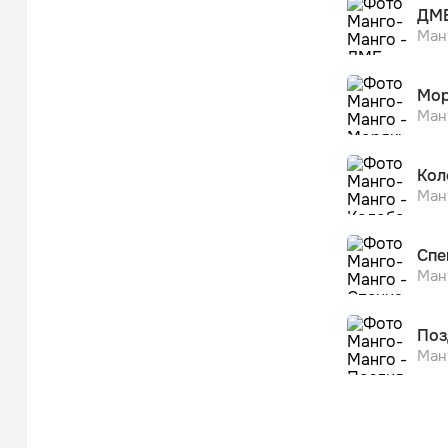
ДМ
Ман
Мор
Ман
Кол
Ман
Спе
Ман
Поз
Ман