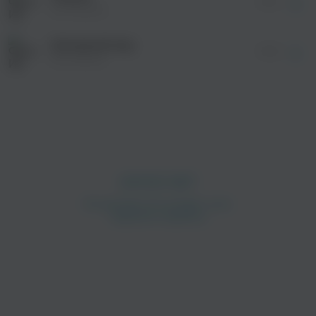
03:15
Ив Набиев
Шикарный вид
03:22
Ив Набиев
просмотра рекламы
оформления подписки.
После просмотра Вы сможете скачать 3 файла
без дополнительной рекламы!
просмотра рекламы
оформления подписки.