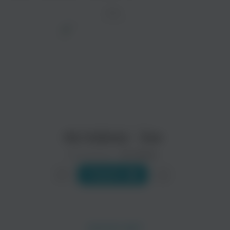
ТРЕК
просмотра рекламы
оформления подписки.
После просмотра Вы сможете скачать 3 файла
без дополнительной рекламы!
Ив Набиев - Зая
Исполнитель:
Ив Набиев
Слушать