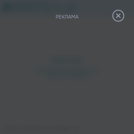
12+
РЕКЛАМА
Главная
›
Исполнители
›
Ив Набиев
›
Зая