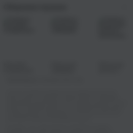
Сборники музыки
Раскачаем
Музыка для
Музыка для
понедельник!
сабвуфера
веселого
настроения
Правообладатель:
Chemodanov Music Label
У нас есть огромная коллекция песен в хорошем качестве, и вы
можете слушать их онлайн или скачивать бесплатно. Выбирайте
свой любимые трек Ив Набиев - Зая и отдыхайте под звуки отличной
музыки и не забывайте делиться этим с друзьями! Мы гарантируем,
что ваши уши будут так благодарны, что они начнут носить вас по
всей комнате как два больших радужных щенка!
Ив Набиев - Зая - известный трек, который быстро привлек
внимание слушателей и уверенно занял место в музыкальных