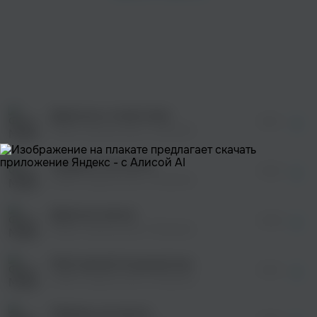
просмотра рекламы
оформления подписки.
После просмотра Вы сможете скачать 3 файла
без дополнительной рекламы!
просмотра рекламы
оформления подписки.
После просмотра Вы сможете скачать 3 файла
без дополнительной рекламы!
Девочка и спортсмен
просмотра рекламы
03:31
оформления подписки.
Майя Подольская, Сборная Союза
После просмотра Вы сможете скачать 3 файла
без дополнительной рекламы!
Предал в контакте
просмотра рекламы
03:25
оформления подписки.
Майя Подольская, Сборная Союза
После просмотра Вы сможете скачать 3 файла
без дополнительной рекламы!
Девочка-весна
просмотра рекламы
03:48
оформления подписки.
Майя Подольская, Сборная Союза
После просмотра Вы сможете скачать 3 файла
без дополнительной рекламы!
Мой земной покровитель
просмотра рекламы
03:10
оформления подписки.
Майя Подольская, Сборная Союза
После просмотра Вы сможете скачать 3 файла
без дополнительной рекламы!
Любовь не похоть