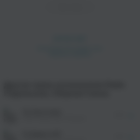
Текст песни
Ты ушел навсегда, не сказал ничего, ты скрылся за
дверью.
Утром я поняла, то, что было прошло, а я в дружбу не
верю.
Я ругала тебя, я ругала себя, мы разные люди.
И мы поняли вдруг, если жить не любя в жизни
счастья не будет.
Припев:
Это было вчера — я тебя любила,
А сегодня с утра — я тебя разлюбила.
Это было вчера — я любила тебя.
просмотра рекламы
Я любила тебя — это было вчера.
оформления подписки.
Я тебя не виню, я себя не виню, показалось однажды,
После просмотра Вы сможете скачать 3 файла
Что ты любишь меня, что тебя я люблю, ошибается
Другие треки исполнителя Майя
без дополнительной рекламы!
каждый.
просмотра рекламы
Подольская, Сборная Союза
Ты забудь и прости, ты меня не зови. То, что было, то
оформления подписки.
было.
После просмотра Вы сможете скачать 3 файла
Мы в начале пути, нам нельзя без любви, а я это
без дополнительной рекламы!
забыла.
Это было вчера
просмотра рекламы
03:23
Припев:
оформления подписки.
Майя Подольская, Сборная Союза
Это было вчера — я тебя любила,
После просмотра Вы сможете скачать 3 файла
А сегодня с утра — я тебя разлюбила.
без дополнительной рекламы!
Это было вчера — я любила тебя.
Ты будешь мой!
просмотра рекламы
03:20
оформления подписки.
Я любила тебя — это было вчера.