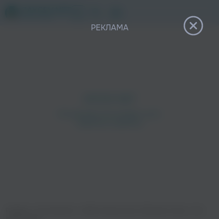
12+
РЕКЛАМА
Главная
›
Исполнители
›
Майя Подольская, Сборная Союза
›
Это