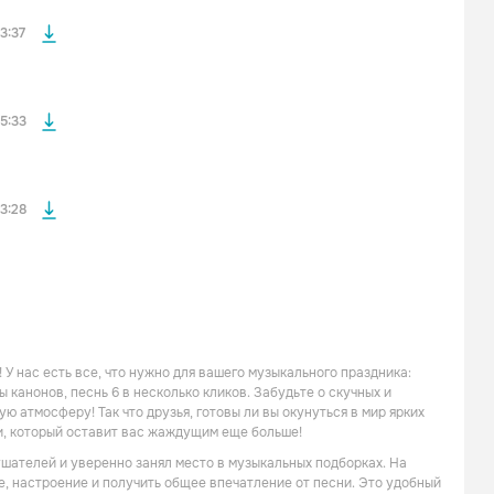
файла без
3:37
файла без
5:33
3:28
У нас есть все, что нужно для вашего музыкального праздника:
анонов, песнь 6 в несколько кликов. Забудьте о скучных и
ю атмосферу! Так что друзья, готовы ли вы окунуться в мир ярких
и, который оставит вас жаждущим еще больше!
ушателей и уверенно занял место в музыкальных подборках. На
е, настроение и получить общее впечатление от песни. Это удобный