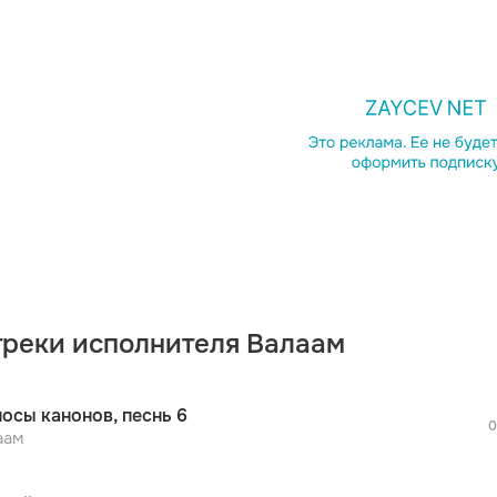
просмотра рекламы
оформления подписки.
После просмотра Вы сможете скачать 3 
дополнительной рекламы!
треки исполнителя Валаам
просмотра рекламы
оформления подписки.
После просмотра Вы сможете скачать 3 
осы канонов, песнь 6
дополнительной рекламы!
0
просмотра рекламы
аам
оформления подписки.
После просмотра Вы сможете скачать 3 