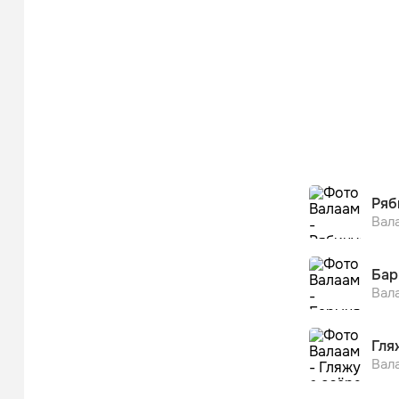
Ряб
Вал
Бар
Вал
Гля
Вал