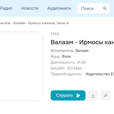
Радио
Новости
Аудиокниги
нители
›
Валаам
›
Ирмосы канонов, песнь 6
ТРЕК
Валаам - Ирмосы кан
Исполнитель:
Валаам
Жанр:
Фолк
просмотра рекламы
оформления подписки.
Длительность:
01:44
Битрейт:
320
kbps
После просмотра Вы сможете скачать 3 файла без
дополнительной рекламы!
Правообладатель:
Издательство 
Слушать