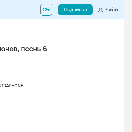
Подписка
Войти
12+
онов, песнь 6
EXTRAPHONE
Вконтакте