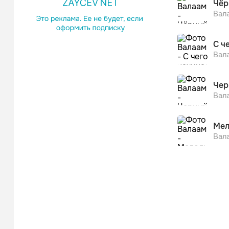
Чёр
Вал
С ч
Вал
Чер
Вал
Мел
Вал