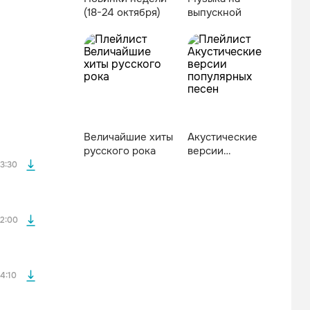
(18-24 октября)
выпускной
файла без
Величайшие хиты
Акустические
файла без
русского рока
версии
популярных
3:30
песен
файла без
2:00
файла без
4:10