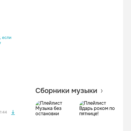
Одноклассники
Telegram
Копировать ссылку
файла без
Сборники музыки
файла без
1:44
файла без