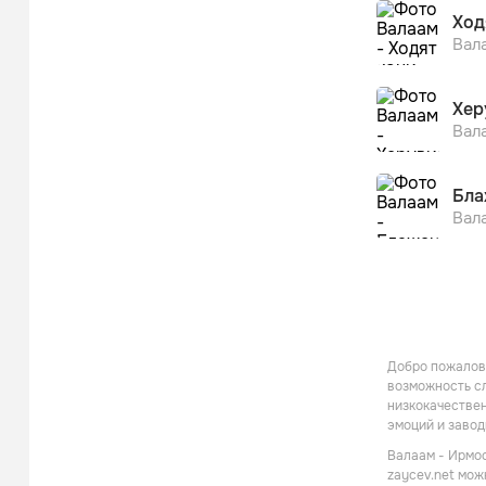
Ход
Вал
Хер
Вал
Бла
Вал
Добро пожалова
возможность сл
низкокачествен
эмоций и заво
Валаам - Ирмос
zaycev.net мож