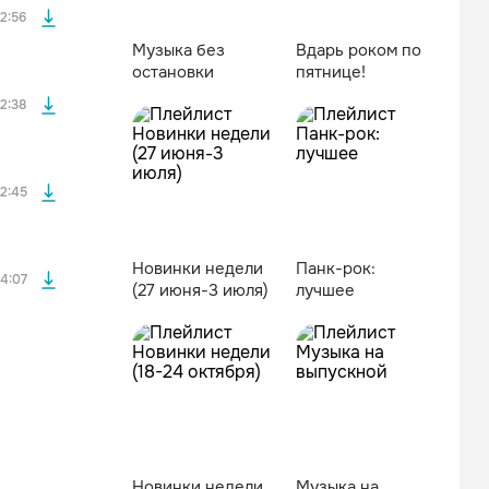
2:56
Музыка без
Вдарь роком по
остановки
пятнице!
файла без
2:38
файла без
2:45
Новинки недели
Панк-рок:
4:07
(27 июня-3 июля)
лучшее
Новинки недели
Музыка на