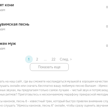
После просмотра Вы сможете скачать 3 
ят кони
дополнительной рекламы!
0
просмотра рекламы
аам
оформления подписки.
После просмотра Вы сможете скачать 3 
увимская песнь
дополнительной рекламы!
0
аам
жен муж
0
аам
1
2
...
22
След. >
Показать еще
ть на наш сайт, где вы сможете наслаждаться музыкой в хорошем качестве! 
ушать онлайн или скачать бесплатно вашу любимую песню Валаам - Ирмосы к
ных звуках, мы предлагаем только самое лучшее - чистый звук и потрясающу
дных ритмов? Приготовьтесь к нескончаемому марафону прекрасной мелоди
ы канонов, песнь 6 - известный трек, который быстро привлек внимание сл
но слушать “Ирмосы канонов, песнь 6” онлайн, чтобы сразу оценить звучани