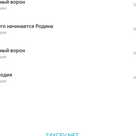
ный ворон
дополнительной рекламы!
0
просмотра рекламы
аам
оформления подписки.
После просмотра Вы сможете скачать 3 
его начинается Родина
дополнительной рекламы!
0
просмотра рекламы
аам
оформления подписки.
После просмотра Вы сможете скачать 3 
ный ворон
дополнительной рекламы!
0
аам
одия
0
аам