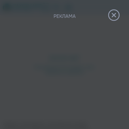
12+
РЕКЛАМА
Главная
›
Исполнители
›
Irina Silivanova, Maxim