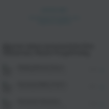
просмотра рекламы
оформления подписки.
После просмотра Вы сможете скачать 3 файла
Другие треки исполнителя Irina
без дополнительной рекламы!
просмотра рекламы
Silivanova, Maxim Puryzhinskiy
оформления подписки.
После просмотра Вы сможете скачать 3 файла
без дополнительной рекламы!
Sleeping Beauty Fairy of Candide
просмотра рекламы
01:00
оформления подписки.
Irina Silivanova, Maxim Puryzhinskiy
После просмотра Вы сможете скачать 3 файла
без дополнительной рекламы!
Nutcracker Waltz of the Flowers
просмотра рекламы
06:13
оформления подписки.
Irina Silivanova, Maxim Puryzhinskiy
После просмотра Вы сможете скачать 3 файла
без дополнительной рекламы!
Nutcracker Arab dance
просмотра рекламы
04:06
оформления подписки.
Irina Silivanova, Maxim Puryzhinskiy