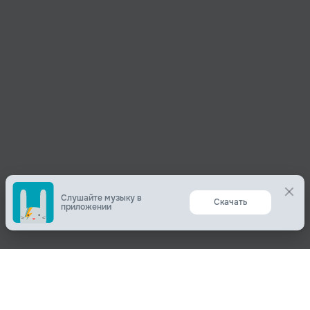
Слушайте музыку в
Скачать
приложении