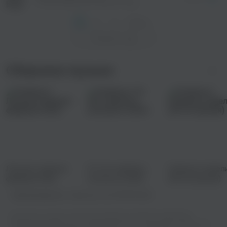
Irina Silivanova, Maxim Puryzhinskiy
1
2
3
След. >
Показать еще
Сборники музыки
Лучшие новинки
От чего рвались
Новинки недел
февраля 2022
колонки в 2024
(18-24 апреля)
Правообладатель:
Издательство EXTRAPHONE
Вы хотите слушать песню Irina Silivanova, Maxim Puryzhinskiy -
Sleeping Beauty Fairy of Candide бесплатно онлайн или скачать ее?