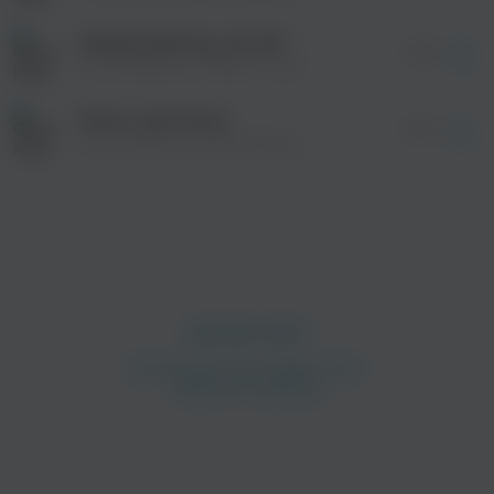
После просмотра Вы сможете скачать 3 файла
без дополнительной рекламы!
Sleeping Beauty, Op. 66: No. 8a, Pas d’Action. Adagio
05:56
Irina Silivanova, Maxim Puryzhinskiy
Swan Lake Scene
02:24
Irina Silivanova, Maxim Puryzhinskiy
просмотра рекламы
оформления подписки.
После просмотра Вы сможете скачать 3 файла
без дополнительной рекламы!