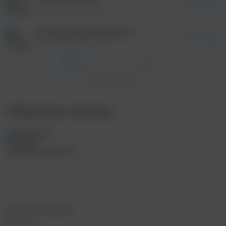
03:05
Оксана Ковалевская
В платье белом (Nicky Vide Radio Edit)
03:10
Оксана Ковалевская
1
2
...
12
След. >
Показать еще
Сборники музыки
Хочется танцевать
часть 5