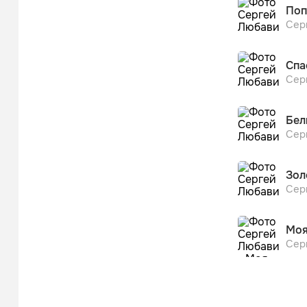
Поп
Сер
Спа
Сер
Бел
Сер
Зол
Сер
Моя
Сер