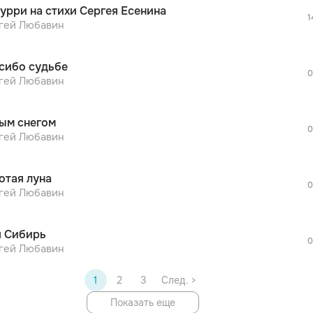
урри на стихи Сергея Есенина
дополнительной рекламы!
1
просмотра рекламы
гей Любавин
оформления подписки.
После просмотра Вы сможете скачать 3 
сибо судьбе
дополнительной рекламы!
0
просмотра рекламы
гей Любавин
оформления подписки.
После просмотра Вы сможете скачать 3 
ым снегом
дополнительной рекламы!
0
просмотра рекламы
гей Любавин
оформления подписки.
После просмотра Вы сможете скачать 3 
отая луна
дополнительной рекламы!
0
гей Любавин
 Сибирь
0
гей Любавин
1
2
3
След. >
Показать еще