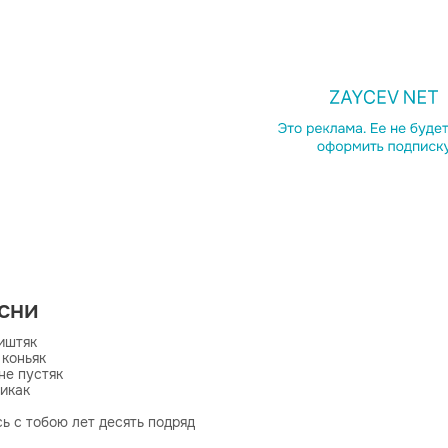
есни
иштяк

коньяк

е пустяк

икак

ь с тобою лет десять подряд

еста про таких говорят
