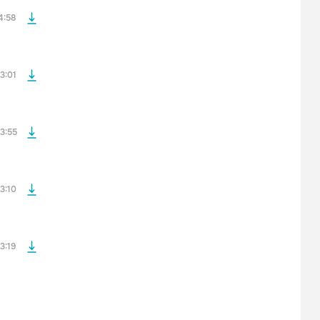
4:58
файла без
3:01
файла без
3:55
файла без
3:10
3:19