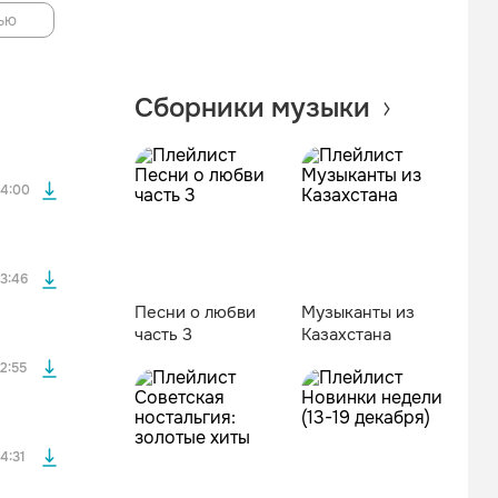
ью
файла без
Сборники музыки
файла без
4:00
файла без
3:46
Песни о любви
Музыканты из
часть 3
Казахстана
файла без
2:55
файла без
4:31