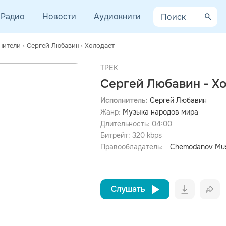
Радио
Новости
Аудиокниги
нители
›
Сергей Любавин
›
Холодает
ТРЕК
Сергей Любавин - Х
Исполнитель:
Сергей Любавин
Жанр:
Музыка народов мира
просмотра рекламы
оформления подписки.
Длительность:
04:00
Битрейт:
320
kbps
После просмотра Вы сможете скачать 3 файла без
дополнительной рекламы!
Правообладатель:
Chemodanov Mus
Слушать