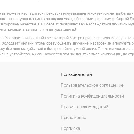
 вы можете насладиться прекрасным музыкальным контентом,не прибегая к
ов - от популярных хитов до редких мелодий, например например Сергей Лю
в хорошем качестве. Наш сервис позволяет вам наслаждаться любимой музы
мя и начинайте слушать онлайн уже сейчас!
 - Холодает - известный трек, который быстро привлек внимание слушателе
“Холодает” онлайн, чтобы сразу оценить звучание, настроение и получить о
ку без лишних действий и быстро найти нужный релиз. Также вы можете ск
йл на устройство. А если захочется глубже понять смысл композиции, на ст
Пользователям
Пользовательское соглашение
Политика конфиденциальности
Правила рекомендаций
Приложение
Подписка