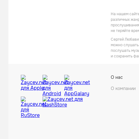
На нашем сайте
различных жанр
прослушивания 
не теряйте вре
Сергей Любавин
можно слушать 
послушать музы
и сохранить фа
О нас
О компании