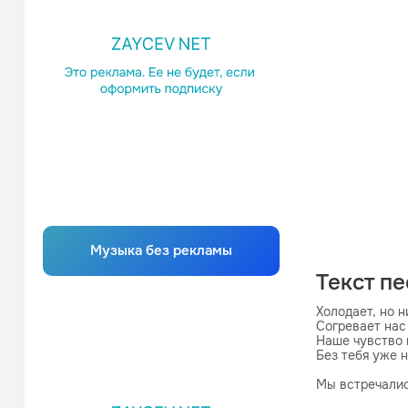
Музыка без рекламы
Текст п
Холодает, но н
Согревает нас 
Наше чувство н
Без тебя уже н
Мы встречалис
Ну жених и нев