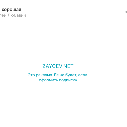
никак

 хорошая
иштяк…

0
гей Любавин
иштяк…

иштяк

коньяк

е пустяк

икак

иштяк

оньяк

й лайфхак

 никак
просмотра рекламы
оформления подписки.
После просмотра Вы сможете скачать 3 
дополнительной рекламы!
просмотра рекламы
оформления подписки.
После просмотра Вы сможете скачать 3 