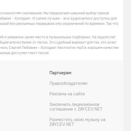
 сложностям скачивания. Мы предлагаем широкий выбор треков
бавин - Холодает. И самое лучшее - все аудиозаписи доступны для
кой без рекламных перерывов или ограничений по времени. Так что
й и уверенно занял место в музыкальных подборках. На zaycev.net
бщее впечатление от песни. Это удобный вариант для тех, кто хочет
ачать Сергей Любавин - Холодает бесплатно mp3 в хорошем качестве
ранице доступен текст песни.
Партнерам
Правообладателям
Реклама на сайте
Заключить лицензионное
соглашение с ZAYCEV.NET
Разместить свою музыку на
ZAYCEV.NET