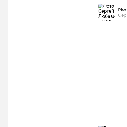
Это лучше чем 
Моя
Холодает, но н
Сер
Холодает, но н
Холодает, но н
Согревает нас 
Наше чувство н
Без тебя уже н
Холодает, но н
Выручает нас к
Это правильны
Это лучше чем