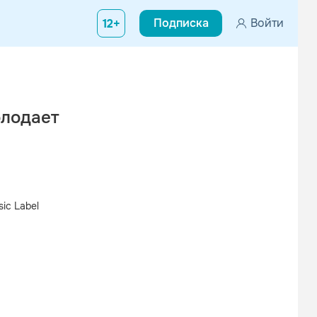
Подписка
Войти
12+
олодает
ic Label
Вконтакте