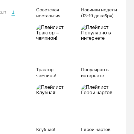
Советская
Новинки недели
3:17
ностальгия:
(13-19 декабря)
золотые хиты
Трактор —
Популярно в
чемпион!
интернете
файла без
Клубная!
Герои чартов
файла без