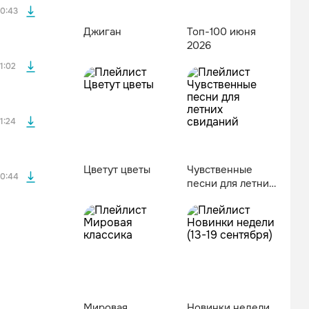
0:43
Джиган
Топ-100 июня
2026
файла без
1:02
файла без
1:24
Цветут цветы
Чувственные
0:44
песни для летних
свиданий
Мировая
Новинки недели