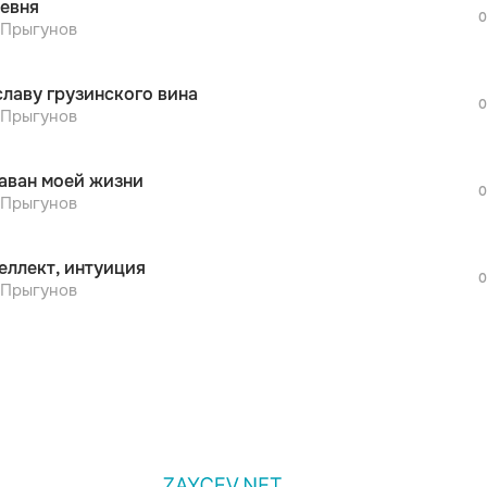
евня
дополнительной рекламы!
0
просмотра рекламы
 Прыгунов
оформления подписки.
После просмотра Вы сможете скачать 3 
славу грузинского вина
дополнительной рекламы!
0
просмотра рекламы
 Прыгунов
оформления подписки.
После просмотра Вы сможете скачать 3 
аван моей жизни
дополнительной рекламы!
0
 Прыгунов
еллект, интуиция
0
 Прыгунов