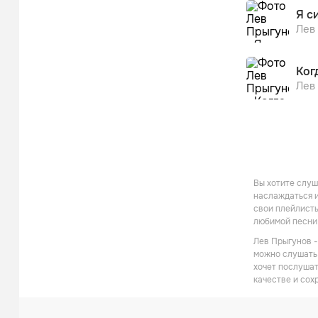
Я с
Лев
Ког
Лев
Вы хотите слуш
наслаждаться и
свои плейлисты
любимой песни 
Лев Прыгунов -
можно слушать 
хочет послушат
качестве и сох