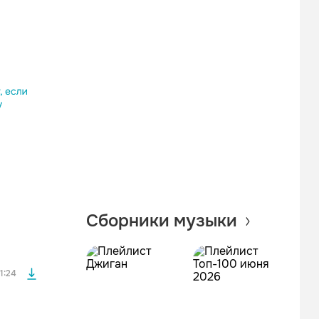
Одноклассники
Telegram
Копировать ссылку
файла без
Сборники музыки
файла без
1:24
файла без