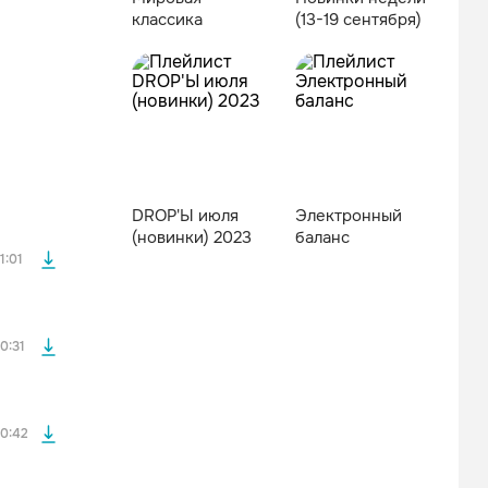
классика
(13-19 сентября)
файла без
DROP'Ы июля
Электронный
файла без
(новинки) 2023
баланс
1:01
файла без
0:31
файла без
0:42