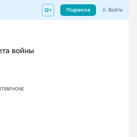
Подписка
Войти
12+
ета войны
EXTRAPHONE
Вконтакте