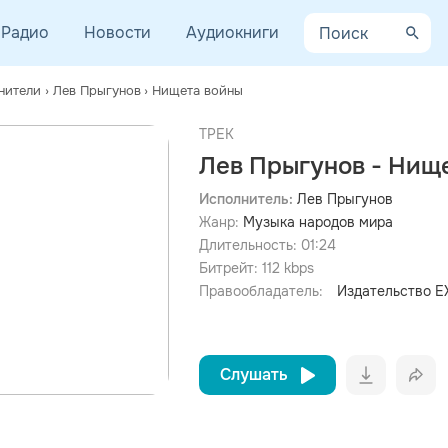
Радио
Новости
Аудиокниги
нители
›
Лев Прыгунов
›
Нищета войны
ТРЕК
Лев Прыгунов - Нищ
Исполнитель:
Лев Прыгунов
Жанр:
Музыка народов мира
просмотра рекламы
оформления подписки.
Длительность:
01:24
Битрейт:
112
kbps
После просмотра Вы сможете скачать 3 файла без
дополнительной рекламы!
Правообладатель:
Издательство 
Слушать