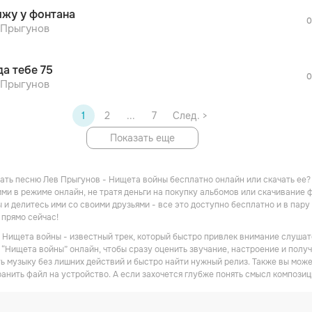
После просмотра Вы сможете скачать 3 
ижу у фонтана
дополнительной рекламы!
0
 Прыгунов
да тебе 75
0
 Прыгунов
1
2
...
7
След. >
Показать еще
ать песню Лев Прыгунов - Нищета войны бесплатно онлайн или скачать ее? 
ми в режиме онлайн, не тратя деньги на покупку альбомов или скачивание 
 и делитесь ими со своими друзьями - все это доступно бесплатно и в пару
прямо сейчас!
 Нищета войны - известный трек, который быстро привлек внимание слушате
“Нищета войны” онлайн, чтобы сразу оценить звучание, настроение и получи
ь музыку без лишних действий и быстро найти нужный релиз. Также вы мож
ранить файл на устройство. А если захочется глубже понять смысл композиц