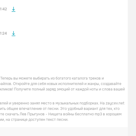
файла без
1:42
1:24
Теперь вы можете выбирать из богатого каталога треков и
файлов. Откройте для себя новых исполнителей и жанры, создавайте
 кликов! Получите полный заряд эмоций от каждой ноты и слова вашей
лей и уверенно занял место в музыкальных подборках. На zaycev.net
ть общее впечатление от песни. Это удобный вариант для тех, кто
ете скачать Лев Прыгунов - Нищета войны бесплатно mp3 в хорошем
ии, на странице доступен текст песни.