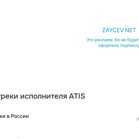
просмотра рекламы
оформления подписки.
После просмотра Вы сможете скачать 3 
дополнительной рекламы!
треки исполнителя ATIS
просмотра рекламы
оформления подписки.
После просмотра Вы сможете скачать 3 
ки в России
дополнительной рекламы!
0
просмотра рекламы
S
оформления подписки.
После просмотра Вы сможете скачать 3 