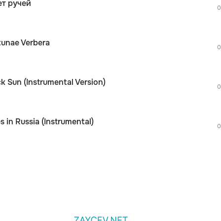
ет ручей
дополнительной рекламы!
0
просмотра рекламы
S
оформления подписки.
После просмотра Вы сможете скачать 3 
tunae Verbera
дополнительной рекламы!
0
просмотра рекламы
S
оформления подписки.
После просмотра Вы сможете скачать 3 
k Sun (Instrumental Version)
дополнительной рекламы!
0
S
s in Russia (Instrumental)
0
S