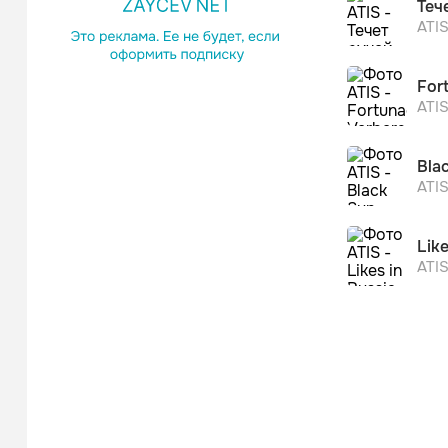
Теч
ATI
For
ATI
Blac
ATI
Like
ATI