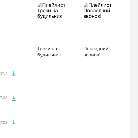
файла без
Треки на
Последний
будильник
звонок!
файла без
3:57
файла без
7:09
файла без
7:09