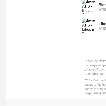
Bla
ATI
Like
ATI
Теперь вы може
популярные тре
джазовый саунд
Сделайте свой 
ATIS - Лайки в
слушать “Лайки
послушать музы
сохранить файл