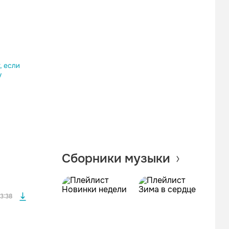
Одноклассники
Telegram
Копировать ссылку
файла без
Сборники музыки
файла без
3:38
файла без