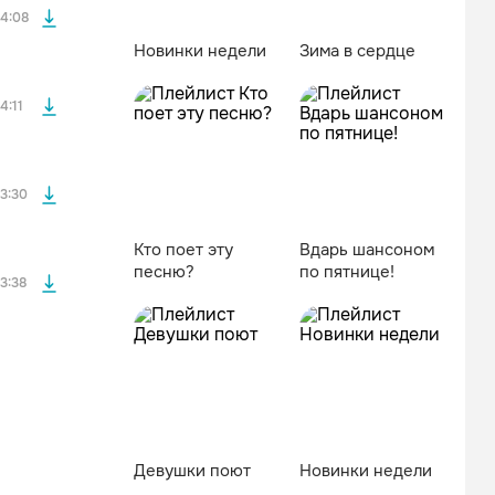
4:08
Новинки недели
Зима в сердце
файла без
4:11
файла без
3:30
Кто поет эту
Вдарь шансоном
песню?
по пятнице!
3:38
Девушки поют
Новинки недели