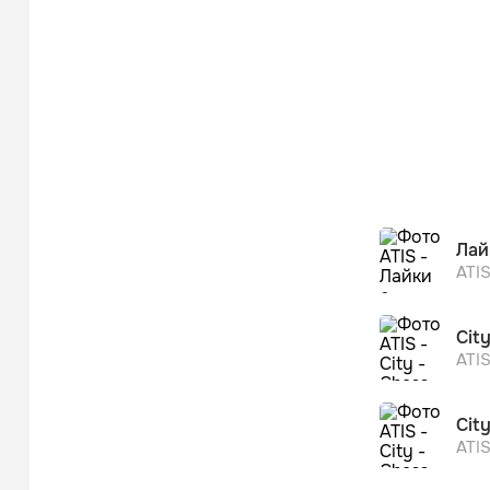
Лай
ATI
Cit
ATI
City
ATI