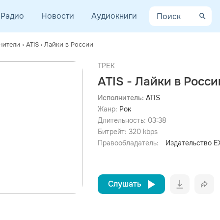
Радио
Новости
Аудиокниги
нители
›
ATIS
›
Лайки в России
ТРЕК
ATIS - Лайки в Росси
Исполнитель:
ATIS
Жанр:
Рок
просмотра рекламы
оформления подписки.
Длительность:
03:38
Битрейт:
320
kbps
После просмотра Вы сможете скачать 3 файла без
дополнительной рекламы!
Правообладатель:
Издательство 
Слушать