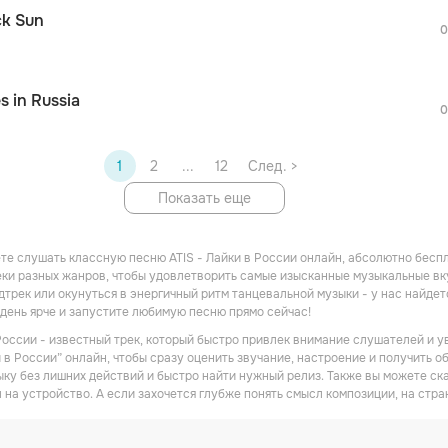
После просмотра Вы сможете скачать 3 
ck Sun
дополнительной рекламы!
0
S
s in Russia
0
S
1
2
...
12
След. >
Показать еще
те слушать классную песню ATIS - Лайки в России онлайн, абсолютно бесп
ки разных жанров, чтобы удовлетворить самые изысканные музыкальные вкус
трек или окунуться в энергичный ритм танцевальной музыки - у нас найдет
день ярче и запустите любимую песню прямо сейчас!
 России - известный трек, который быстро привлек внимание слушателей и у
 в России” онлайн, чтобы сразу оценить звучание, настроение и получить об
ку без лишних действий и быстро найти нужный релиз. Также вы можете ска
 на устройство. А если захочется глубже понять смысл композиции, на стра