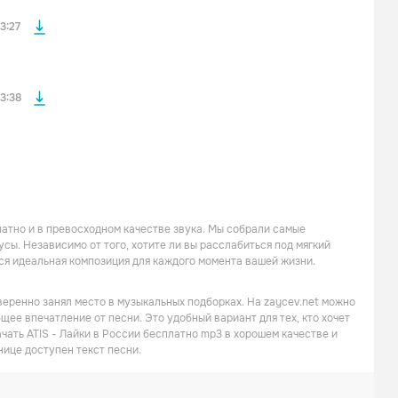
файла без
3:27
3:38
латно и в превосходном качестве звука. Мы собрали самые
ы. Независимо от того, хотите ли вы расслабиться под мягкий
ся идеальная композиция для каждого момента вашей жизни.
веренно занял место в музыкальных подборках. На zaycev.net можно
щее впечатление от песни. Это удобный вариант для тех, кто хочет
чать ATIS - Лайки в России бесплатно mp3 в хорошем качестве и
нице доступен текст песни.