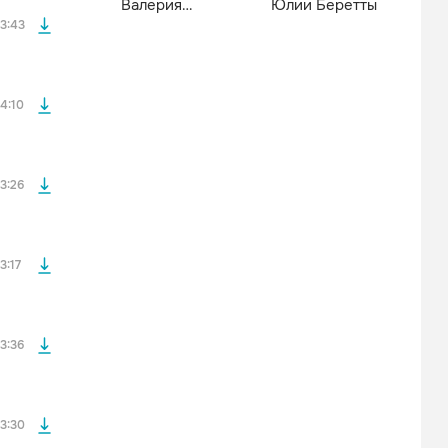
Валерия
Юлии Беретты
Кипелова
3:43
файла без
4:10
файла без
3:26
файла без
3:17
файла без
3:36
3:30