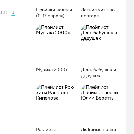
Новинки недели
Летние хиты на
4:21
(11-17 апреля)
повторе
Музыка 2000х
Дeнь бaбушeк и
дeдушeк
файла без
Рок-хиты
Любимые песни
файла без