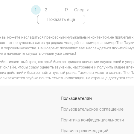
1
2
...
17
След. >
Показать еще
 вы можете насладиться прекрасным музыкальным контентом,не прибегая к
ов - от популярных хитов до редких мелодий, например например The Пауки
в хорошем качестве. Наш сервис позволяет вам наслаждаться любимой музы
мя и начинайте слушать онлайн уже сейчас!
мби - известный трек, который быстро привлек внимание слушателей и увер
” онлайн, чтобы сразу оценить звучание, настроение и получить общее впеч
них действий и быстро найти нужный релиз. Также вы можете скачать The П
если захочется глубже понять смысл композиции, на странице доступен текс
Пользователям
Пользовательское соглашение
Политика конфиденциальности
Правила рекомендаций