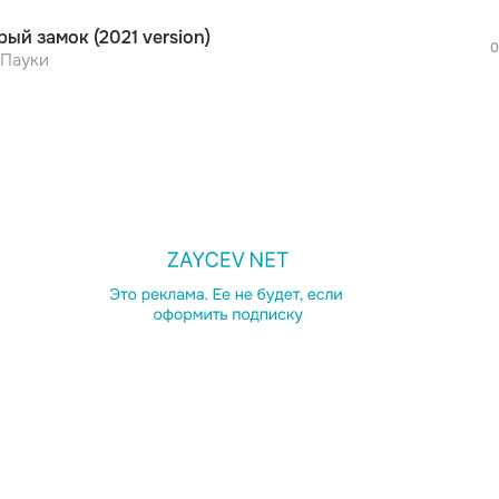
рый замок (2021 version)
0
 Пауки
просмотра рекламы
оформления подписки.
После просмотра Вы сможете скачать 3 
дополнительной рекламы!
просмотра рекламы
оформления подписки.
После просмотра Вы сможете скачать 3 