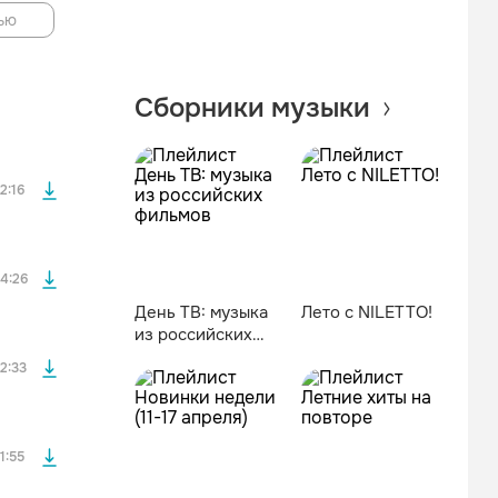
ью
файла без
Сборники музыки
файла без
2:16
файла без
4:26
День ТВ: музыка
Лето с NILETTO!
из российских
файла без
фильмов
2:33
файла без
1:55