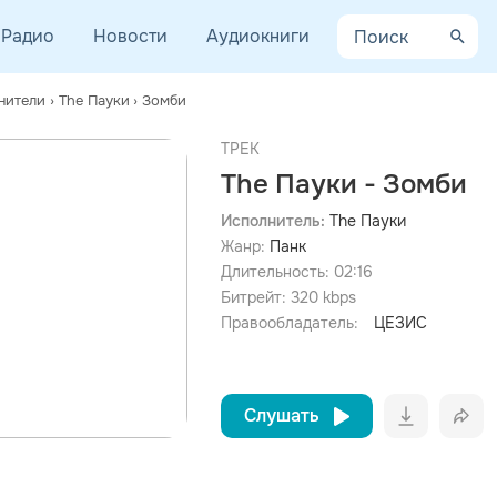
Радио
Новости
Аудиокниги
нители
›
The Пауки
›
Зомби
ТРЕК
The Пауки - Зомби
Исполнитель:
The Пауки
Жанр:
Панк
просмотра рекламы
оформления подписки.
Длительность:
02:16
Битрейт:
320
kbps
После просмотра Вы сможете скачать 3 файла без
дополнительной рекламы!
Правообладатель:
ЦЕЗИС
Слушать