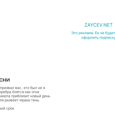
есни
призвал вас, это был не я

ребра боятся как огня

факела приблизит новый день

я развеет мрака тень.

ый срок

твецов
