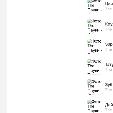
Цен
The
Кру
The
Sup
The
Тат
The
Зуб
The
Дай
The