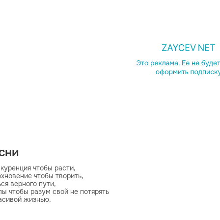
есни
куренция чтобы расти,

хновение чтобы творить,

я верного пути,

ы чтобы разум свой не потярять

асивой жизнью.

ам не впутаться в эту игру,
