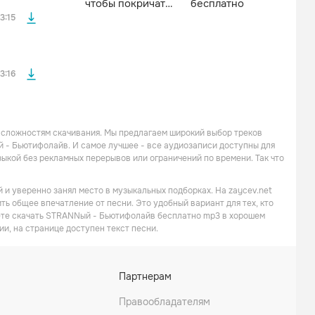
чтобы покричать
бесплатно
в припевах!!!
3:15
3:16
 сложностям скачивания. Мы предлагаем широкий выбор треков
 - Бьютифолайв. И самое лучшее - все аудиозаписи доступны для
кой без рекламных перерывов или ограничений по времени. Так что
и уверенно занял место в музыкальных подборках. На zaycev.net
ть общее впечатление от песни. Это удобный вариант для тех, кто
жете скачать STRANNый - Бьютифолайв бесплатно mp3 в хорошем
ии, на странице доступен текст песни.
Партнерам
Правообладателям