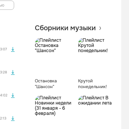
ью
файла без
Сборники музыки
файла без
3:07
файла без
3:28
Остановка
Крутой
"Шансон"
понедельник!
файла без
4:02
файла без
2:13