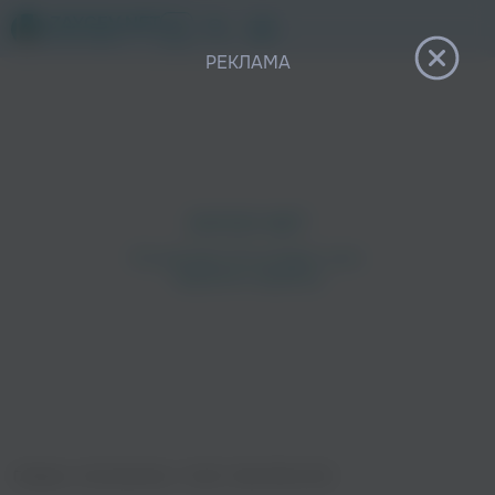
12+
РЕКЛАМА
Главная
›
Исполнители
›
Toxi$
›
Real Slime Shit