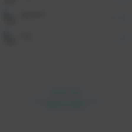
После просмотра Вы сможете скачать 3 файла
Ты говоришь, ты Baby Tape, но ты похож на Буду
без дополнительной рекламы!
Делаешь, что тебе скажут — ты живая кукла
Движения
03:00
вуду</span></a>
Toxi$
Я хотел записать feat, но я вскоре позабуду
Путь
01:39
Это gang shit в своих swaidjiur kicks
Toxi$
Я пулю на блоке, со мной много чикс
Я стреляю только вверх, на мне iron sticks
Нанёс первый удар, я будто Лю Кен
Добивание вторым, со мной мой Cliquegang
No cap, no cap, uh
No strap, no strap, uh
No cap, no cap, uh
просмотра рекламы
оформления подписки.
No strap, no strap, uh
После просмотра Вы сможете скачать 3 файла