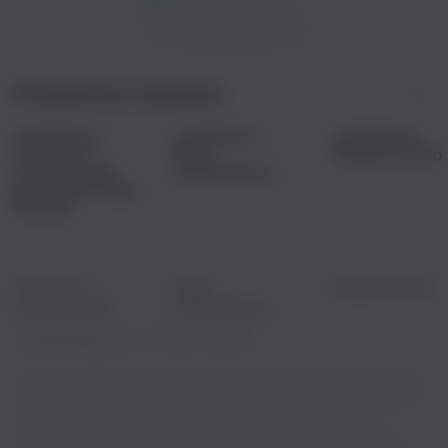
Показать еще
Сборники музыки
"Побочки" с
Инди-
Музыка в авто
посмертными
наслаждение
куплетами Паши
Правообладатель:
ООО "Веста Мьюзик"
Техника
На нашем сайте вы сможете не только слушать BLACKOUT - Говори
мне «да» онлайн, но и скачивать ее бесплатно в отличном качестве.
Мы предлагаем широкий выбор песен разных жанров и
исполнителей, каждый найдет что-то по своему вкусу. У нас вы