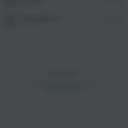
05:46
BLACKOUT
Чем насладиться
03:33
BLACKOUT
просмотра рекламы
оформления подписки.
После просмотра Вы сможете скачать 3 файла
без дополнительной рекламы!
просмотра рекламы
оформления подписки.