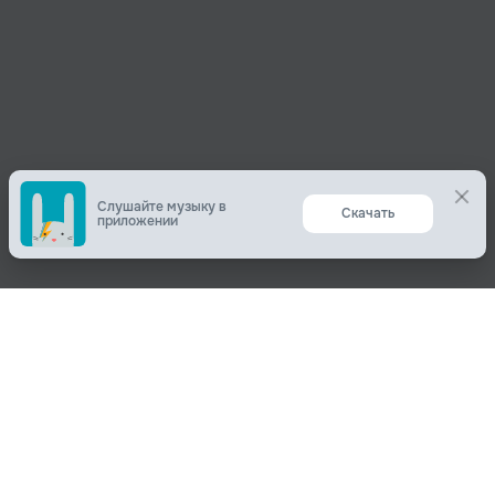
Слушайте музыку в
Скачать
приложении
Поделиться
О нас
Вконтакте