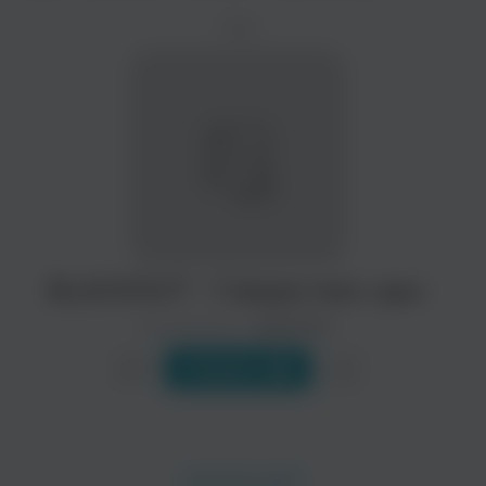
ТРЕК
просмотра рекламы
оформления подписки.
После просмотра Вы сможете скачать 3 файла
без дополнительной рекламы!
BLACKOUT - Говори мне «да»
Исполнитель:
BLACKOUT
Слушать