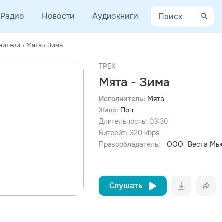
Радио
Новости
Аудиокниги
нители
›
Мята
›
Зима
ТРЕК
Мята - Зима
Исполнитель:
Мята
Жанр:
Поп
просмотра рекламы
оформления подписки.
Длительность:
03:30
Битрейт:
320
kbps
После просмотра Вы сможете скачать 3 файла без
дополнительной рекламы!
Правообладатель:
ООО "Веста Мь
Слушать