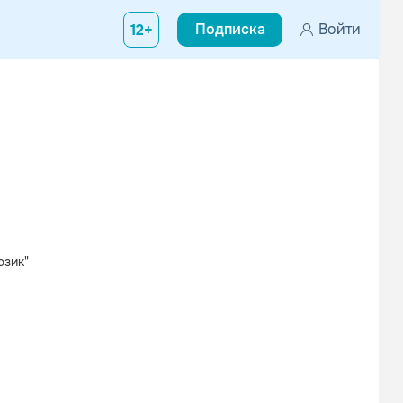
Подписка
Войти
12+
юзик"
Вконтакте