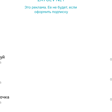
просмотра рекламы
оформления подписки.
После просмотра Вы сможете скачать 3 
дополнительной рекламы!
просмотра рекламы
оформления подписки.
После просмотра Вы сможете скачать 3 
уй
дополнительной рекламы!
0
а
0
а
точка
0
а