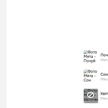
Поч
Мят
Сон
Мят
Кві
Мят