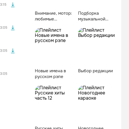
3:15
Внимание, мотор:
Подборка
любимые
музыкальной
файла без
саундтреки
редакции
3:05
3:05
Новые имена в
Выбор редакции
3:05
русском рэпе
Русские хиты
Новогоднее