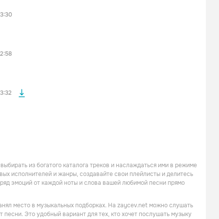
3:30
файла без
2:58
3:32
 выбирать из богатого каталога треков и наслаждаться ими в режиме
новых исполнителей и жанры, создавайте свои плейлисты и делитесь
заряд эмоций от каждой ноты и слова вашей любимой песни прямо
анял место в музыкальных подборках. На zaycev.net можно слушать
т песни. Это удобный вариант для тех, кто хочет послушать музыку