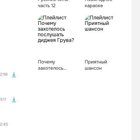
часть 12
караоке
файла без
Почему
Приятный
файла без
захотелось
шансон
послушать
2:58
диджея Грува?
3:11
2:45