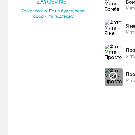
Бом
Мят
Я н
Мят
Про
Мят
Про
Мят