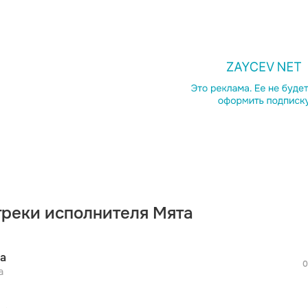
просмотра рекламы
оформления подписки.
После просмотра Вы сможете скачать 3 
дополнительной рекламы!
треки исполнителя Мята
просмотра рекламы
оформления подписки.
После просмотра Вы сможете скачать 3 
а
дополнительной рекламы!
0
просмотра рекламы
а
оформления подписки.
После просмотра Вы сможете скачать 3 