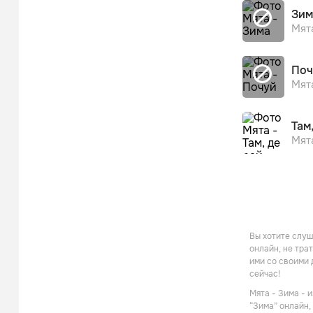
Зим
Мят
Поч
Мят
Там
Мят
Вы хотите слуш
онлайн, не тра
ими со своими 
сейчас!
Мята - Зима - 
“Зима” онлайн,