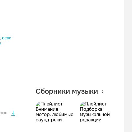
Одноклассники
Telegram
Копировать ссылку
файла без
Сборники музыки
файла без
3:30
файла без