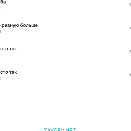
ба
дополнительной рекламы!
0
просмотра рекламы
а
оформления подписки.
После просмотра Вы сможете скачать 3 
е ревную больше
дополнительной рекламы!
0
а
сто так
0
а
сто так
0
а