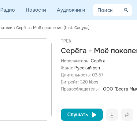
Радио
Новости
Аудиокниги
нители
›
Серёга
›
Моё поколение (feat. Сацура)
ТРЕК
Серёга - Моё поколен
Исполнитель:
Серёга
Жанр:
Русский рэп
просмотра рекламы
оформления подписки.
Длительность:
03:57
Битрейт:
320
kbps
После просмотра Вы сможете скачать 3 файла без
дополнительной рекламы!
Правообладатель:
ООО "Веста Мь
Слушать