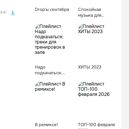
Drop'ы сентября
Спокойная
3:41
музыка для
глубокого
расслабления
Надо
ХИТЫ 2023
подкачаться:
треки для
тренировок в
зале
файла без
В ремиксе!
ТОП-100 февраля