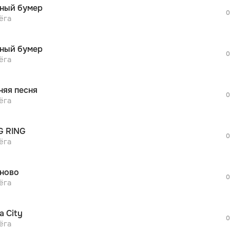
on)

ный бумер
 — экстрим (Экстрим)

0
просмотра рекламы
ёга
оформления подписки.
 (Андерграунд) — fuck mainstream

После просмотра Вы сможете скачать 3 
знают три аккорда

ный бумер
дополнительной рекламы!
0
просмотра рекламы
ёга
маты и бьют рекорды

оформления подписки.
е, new generation

После просмотра Вы сможете скачать 3 
няя песня
дополнительной рекламы!
дать (Ждать), мы любим экшен

0
просмотра рекламы
ёга
оформления подписки.
us, то смотри в глаза (Смотри в глаза)

После просмотра Вы сможете скачать 3 
 икса» (Три икса)

G RING
дополнительной рекламы!
0
просмотра рекламы
ёга
ок, не дня без строф

оформления подписки.
— generation «Хип-хоп» (Generation «Хип-хоп»)

После просмотра Вы сможете скачать 3 
ново
дополнительной рекламы!
 просто — поколение 90-х

0
ёга
а & 

a City
0
ёга