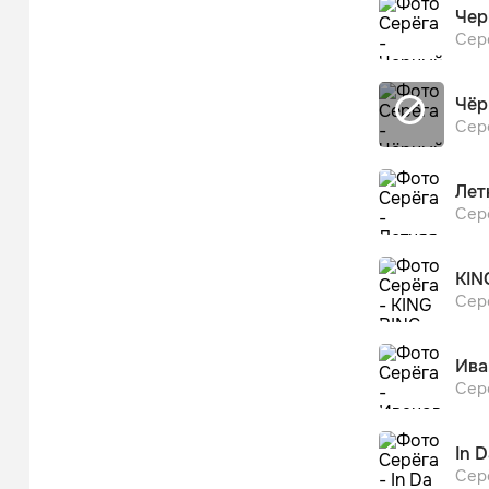
It's my generati
Чер
Моё поколение
Сер
Мы андерграунд
Наши Моцарты 
Чёр
Сер
Но ломают фор
Новое поколени
Лет
Мы не любим ж
Сер
И если dangero
Поколение «Три
KIN
Сер
Не дня без стр
Мое поколение 
Ива
Нас запомнить
Сер
[Припев: Сацур
In D
Серёга]

Сер