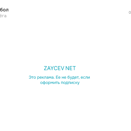
(Улицы), мы не верим в слёзы

бол
0
ёга
ения, мы видели взлёты (Взлёты)

всё это мы видели

мо, мы чемпионы, мы лидеры (Мы лидеры)

а & 

on

on

 — новый миллениум

вый миллениум)

просмотра рекламы
оформления подписки.
on

После просмотра Вы сможете скачать 3 
on (My, ooh)

дополнительной рекламы!
 — новый миллениум
