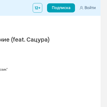
Подписка
Войти
12+
ие (feat. Сацура)
юзик"
Вконтакте