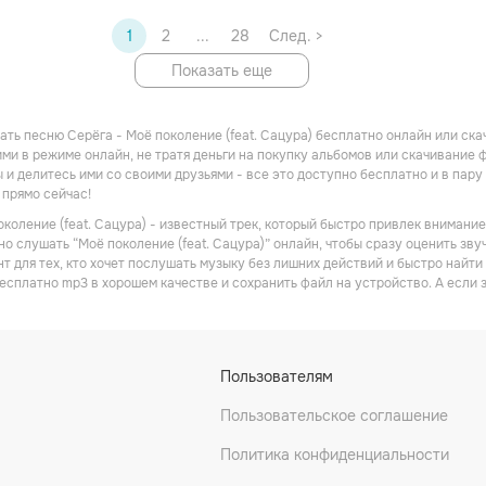
on (It's my generation)

1
2
...
28
След. >
on (My)

Показать еще
 — новый миллениум

on)

ать песню Серёга - Моё поколение (feat. Сацура) бесплатно онлайн или скач
ми в режиме онлайн, не тратя деньги на покупку альбомов или скачивание 
on (My)

 и делитесь ими со своими друзьями - все это доступно бесплатно и в пару
прямо сейчас!
on

околение (feat. Сацура) - известный трек, который быстро привлек внимани
 — новый миллениум

но слушать “Моё поколение (feat. Сацура)” онлайн, чтобы сразу оценить зв
т для тех, кто хочет послушать музыку без лишних действий и быстро найти
ение, 

 бесплатно mp3 в хорошем качестве и сохранить файл на устройство. А если
га & 

Пользователям
не хватает с неба звёзд (Звёзд)

Пользовательское соглашение
есь и сейчас, завтра будет поздно (Поздно)

Политика конфиденциальности
ью fantasy
