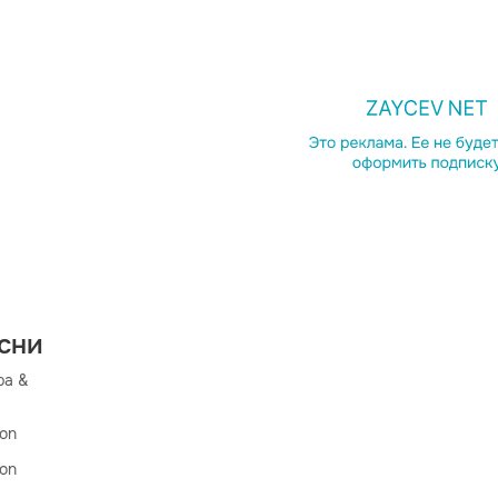
есни
а & 

on

on
