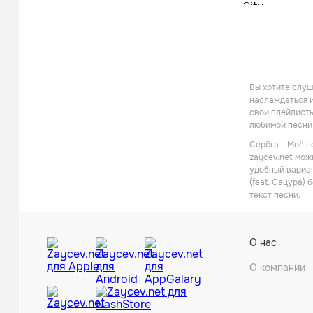
It's my generati
It's my generati
Моё поколение
(

It's my generati
Вы хотите слуш
наслаждаться и
It's my generati
свои плейлисты
любимой песни 
It's my generati
Серёга - Моё п
Моё поколение
zaycev.net мож
удобный вариан
(Это моё покол
my generation)

(feat. Сацура)
текст песни.
[Куплет 3: Серё
Сацура]

О нас
Моё поколение 
О компании
Есть только зд
Мы делаем был