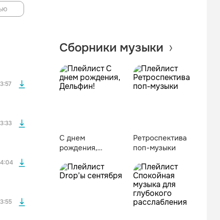
ью
файла без
Сборники музыки
файла без
3:57
файла без
3:33
С днем
Ретроспектива
рождения,
поп-музыки
файла без
Дельфин!
4:04
файла без
3:55