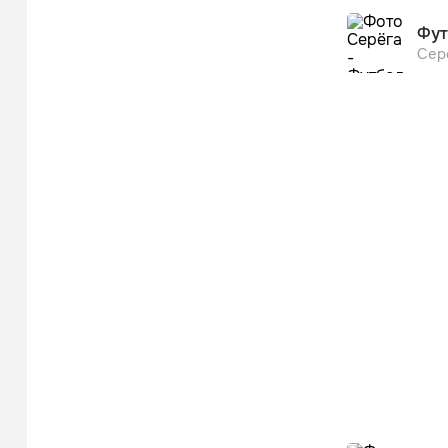
Мы дети улицы 
Фут
Сер
Мы видели пад
И не на видео 
Видимо-невиди
[Припев: Сацур
Серёга]

It's my generati
It's my generati
Моё поколение
(Это новый но
It's my generati
It's my generati
Моё поколение
(
