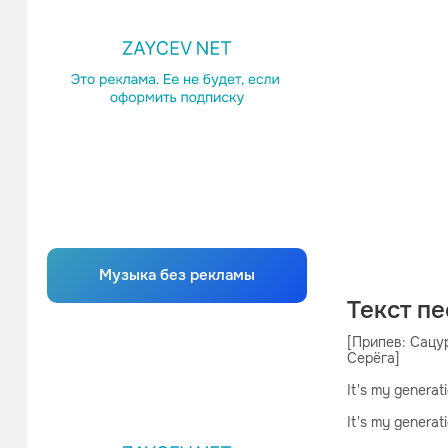
Музыка без рекламы
Текст п
[Припев: Сацур
Серёга]

It's my generati
It's my generati