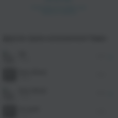
просмотра рекламы
оформления подписки.
После просмотра Вы сможете скачать 3 файла
без дополнительной рекламы!
Другие треки исполнителя Тавро
Дім
просмотра рекламы
04:05
оформления подписки.
Тавро
После просмотра Вы сможете скачать 3 файла
без дополнительной рекламы!
Вальс (Вітер)
02:59
Тавро
Вальс (Вітер)
02:59
Тавро
Не сумуй!
03:40
Тавро