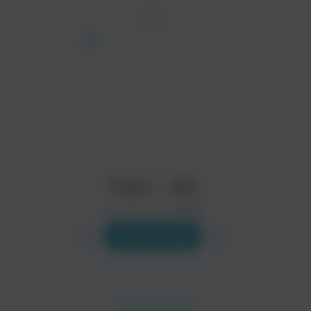
ТРЕК
просмотра рекламы
оформления подписки.
После просмотра Вы сможете скачать 3 файла
без дополнительной рекламы!
Тавро - Дім
Исполнитель:
Тавро
Слушать