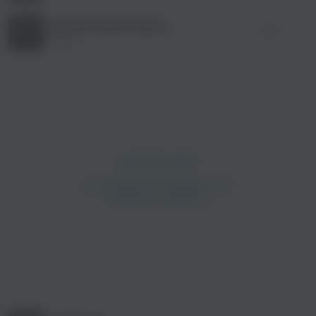
Коліматорний приціл
04:30
Тавро