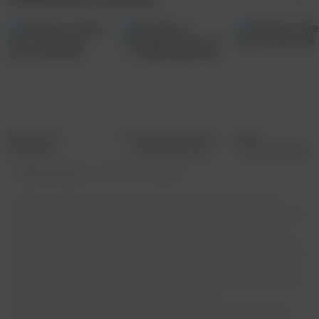
Бард-рок:
Самодельный рэп
День
любимые
— самый дельный
космонавтики
акустические
Правообладатель:
ООО "Веста Мьюзик"
Теперь вы можете слушать классную песню Тавро - Дім онлайн,
абсолютно бесплатно и в превосходном качестве звука. Мы собрали
самые популярные треки разных жанров, чтобы удовлетворить
самые изысканные музыкальные вкусы. Независимо от того, хотите
ли вы расслабиться под мягкий джазовый саундтрек или окунуться в
энергичный ритм танцевальной музыки - у нас найдется идеальная
композиция для каждого момента вашей жизни. Сделайте свой день
ярче и запустите любимую песню прямо сейчас!
Тавро - Дім - известный трек, который быстро привлек внимание