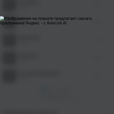
Ми йдемо!
04:03
Тавро
Дім
04:05
Тавро
Колискова
04:57
Тавро
Тральщик
06:51
Тавро
Без назви (Твій день)
02:43
Тавро
1
2
След. >
Показать еще
Сборники музыки