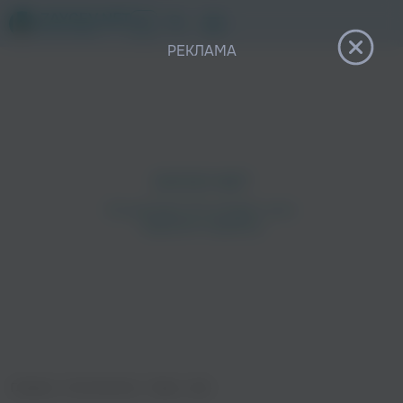
12+
РЕКЛАМА
Главная
›
Исполнители
›
Тавро
›
Дім