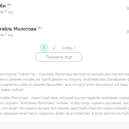
би
0
ли Гну
тейль Молотова
0
ли Гну
1
2
След. >
Показать еще
ать песню Туфли Гну - Коктейль Молотова бесплатно онлайн или скачать ее
ми в режиме онлайн, не тратя деньги на покупку альбомов или скачивание 
 и делитесь ими со своими друзьями - все это доступно бесплатно и в пару
прямо сейчас!
ктейль Молотова - известный трек, который быстро привлек внимание слуша
но слушать “Коктейль Молотова” онлайн, чтобы сразу оценить звучание, на
х, кто хочет послушать музыку без лишних действий и быстро найти нужный 
в хорошем качестве и сохранить файл на устройство. А если захочется глуб