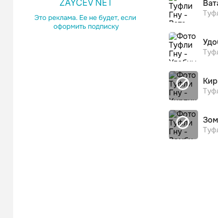
Ват
Туф
Удо
Туф
Кир
Туф
Зом
Туф