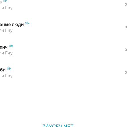
а
дополнительной рекламы!
0
ли Гну
бные люди
0
ли Гну
пич
0
ли Гну
би
0
ли Гну