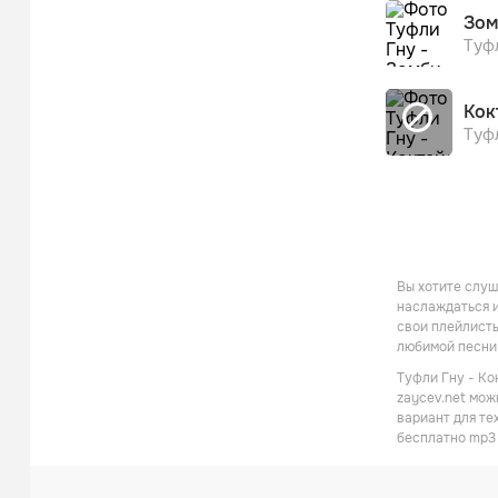
Зом
Туф
Кок
Туф
Вы хотите слуш
наслаждаться и
свои плейлисты
любимой песни 
Туфли Гну - Ко
zaycev.net мож
вариант для те
бесплатно mp3 