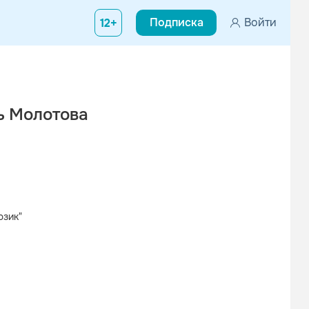
Подписка
Войти
12+
ь Молотова
юзик"
Вконтакте