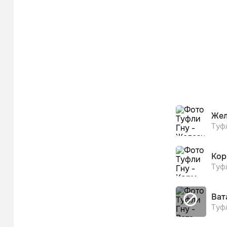
Жел
Туф
Кор
Туф
Ват
Туф