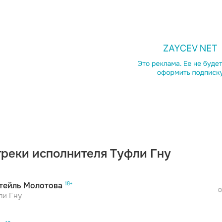
просмотра рекламы
оформления подписки.
После просмотра Вы сможете скачать 3 
дополнительной рекламы!
треки исполнителя Туфли Гну
просмотра рекламы
оформления подписки.
После просмотра Вы сможете скачать 3 
тейль Молотова
дополнительной рекламы!
0
просмотра рекламы
ли Гну
оформления подписки.
После просмотра Вы сможете скачать 3 