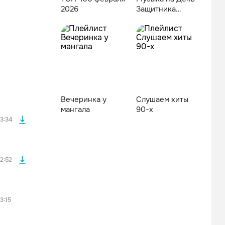
2026
Защитника
Отечества
файла без
Вечеринка у
Слушаем хиты
файла без
мангала
90-х
3:34
2:52
файла без
3:15