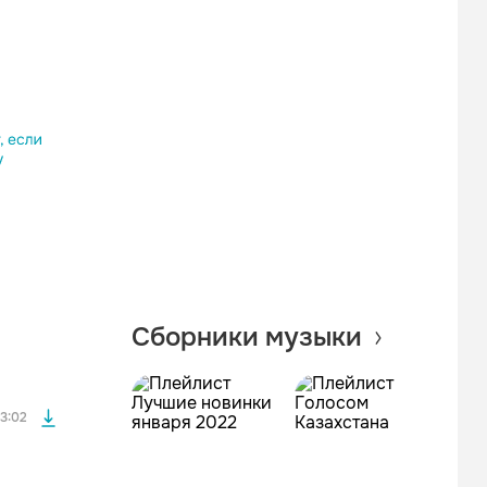
Одноклассники
Telegram
Копировать ссылку
файла без
Сборники музыки
файла без
3:02
файла без