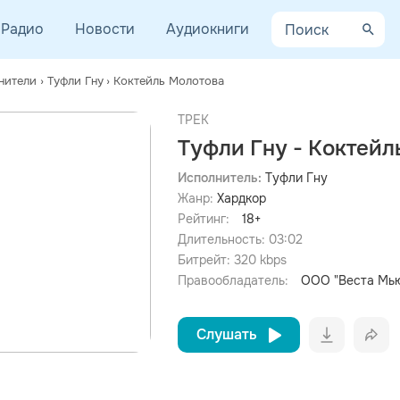
Радио
Новости
Аудиокниги
нители
›
Туфли Гну
›
Коктейль Молотова
ТРЕК
Туфли Гну - Коктейл
Исполнитель:
Туфли Гну
Жанр:
Хардкор
просмотра рекламы
оформления подписки.
Рейтинг:
18+
Длительность:
03:02
После просмотра Вы сможете скачать 3 файла без
дополнительной рекламы!
Битрейт:
320
kbps
Правообладатель:
ООО "Веста Мь
Слушать