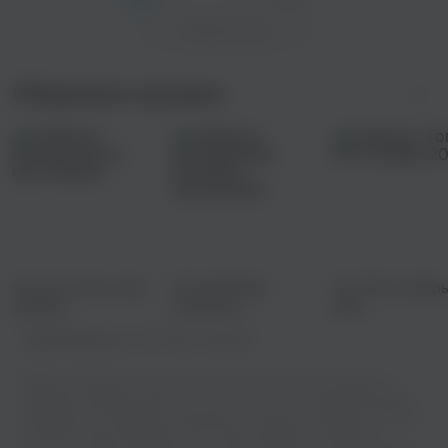
Показать еще
Сборники музыки
Лучшие песни про
Хитовый! Для
Топ 100 октябр
любовь
прокачки
2021
настроения!
Правообладатель:
ООО "Веста Мьюзик"
Добро пожаловать на наш сайт, где вы сможете наслаждаться
музыкой в хорошем качестве! У нас есть все, что нужно для вашего
музыкального праздника: возможность слушать онлайн или скачать
бесплатно вашу любимую песню Трансильвания - Улетайте в