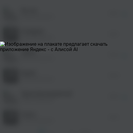
Во сне
просмотра рекламы
02:52
оформления подписки.
Трансильвания
После просмотра Вы сможете скачать 3 файла
без дополнительной рекламы!
Instagram
02:23
Трансильвания
Speed
просмотра рекламы
02:09
оформления подписки.
Трансильвания
После просмотра Вы сможете скачать 3 файла
без дополнительной рекламы!
Speed
02:09
Трансильвания
Space (инструментал)
03:05
Трансильвания
Colors
02:24
Трансильвания
1
2
...
8
След. >