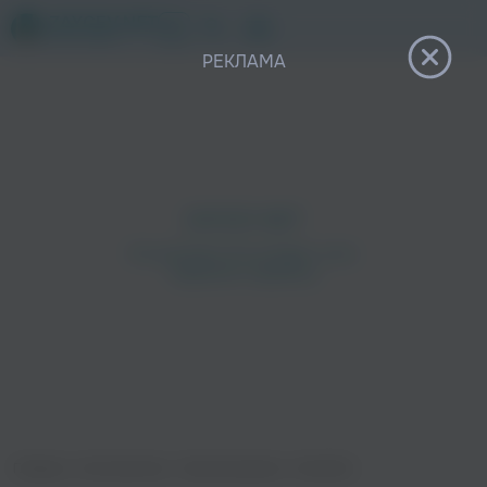
12+
РЕКЛАМА
Главная
›
Исполнители
›
Трансильвания
›
Улетайте