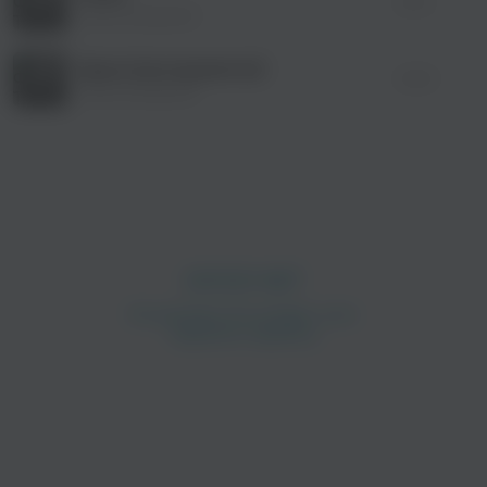
02:13
Трансильвания
Space (инструментал)
03:05
Трансильвания
просмотра рекламы
оформления подписки.
После просмотра Вы сможете скачать 3 файла
без дополнительной рекламы!