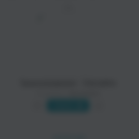
ТРЕК
просмотра рекламы
оформления подписки.
После просмотра Вы сможете скачать 3 файла
без дополнительной рекламы!
Трансильвания - Улетайте
Исполнитель:
Трансильвания
Слушать